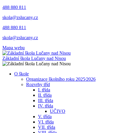
488 880 811
skola@zslucany.cz
488 880 811
skola@zslucany.cz
Mapa webu
Základní škola Lučany nad Nisou
O škole
Organizace školního roku 2025⁄2026
Rozvrhy tříd
I. třída
II. třída
III. třída
IV. třída
UČIVO
V. třída
VI. třída
VII. třída
VIII. třída