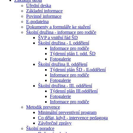
Základní škola
Úřední deska
Základní informace
Povinné informace
E-podatelna
Dokumenty a formuláře ke stažení
Školní družina - informace pro rodiče
ŠVP a vnitřní řád ŠD
Školní družina - I. oddělení
Informace pro rodiče
Týdenní plán I. odd. ŠD
Fotogalerie
Školní družina ll. oddělení
Týdenní plán ŠD - ll.oddělení
Informace pro rodiče
Fotogalerie
Školní družina - III. oddělení
Týdenní plán III.oddělení
Fotogalerie
Informace pro rodiče
Metodik prevence
Minimální preventivní program
Co dělat, když - intervence pedagoga
Závěrečné zprávy
Školní poradce