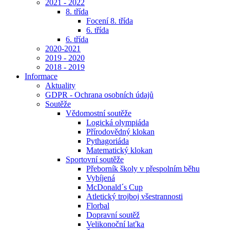
2021 - 2022
8. třída
Focení 8. třída
6. třída
6. třída
2020-2021
2019 - 2020
2018 - 2019
Informace
Aktuality
GDPR - Ochrana osobních údajů
Soutěže
Vědomostní soutěže
Logická olympiáda
Přírodovědný klokan
Pythagoriáda
Matematický klokan
Sportovní soutěže
Přeborník školy v přespolním běhu
Vybíjená
McDonald´s Cup
Atletický trojboj všestrannosti
Florbal
Dopravní soutěž
Velikonoční laťka