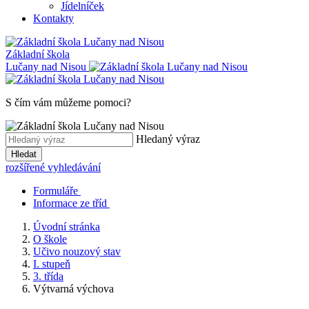
Jídelníček
Kontakty
Základní škola
Lučany nad Nisou
S čím vám můžeme pomoci?
Hledaný výraz
Hledat
rozšířené vyhledávání
Formuláře
Informace ze tříd
Úvodní stránka
O škole
Učivo nouzový stav
I. stupeň
3. třída
Výtvarná výchova