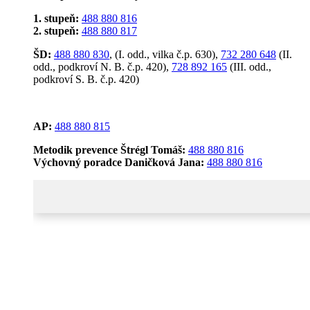
1. stupeň:
488 880 816
2. stupeň:
488 880 817
ŠD:
488 880 830
, (I. odd., vilka č.p. 630),
732 280 648
(II.
odd., podkroví N. B. č.p. 420),
728 892 165
(III. odd.,
podkroví S. B. č.p. 420)
AP:
488 880 815
Metodik prevence Štrégl Tomáš:
488 880 816
Výchovný poradce Daničková Jana:
488 880 816