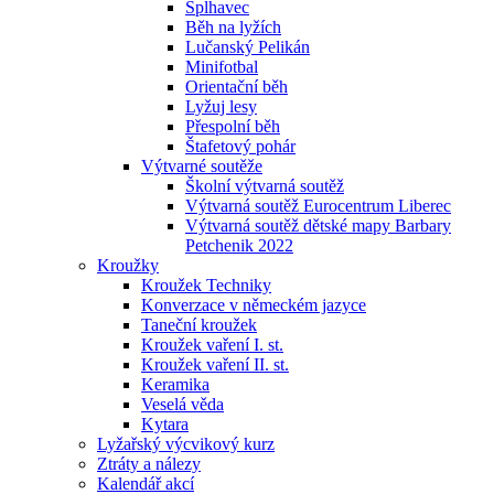
Šplhavec
Běh na lyžích
Lučanský Pelikán
Minifotbal
Orientační běh
Lyžuj lesy
Přespolní běh
Štafetový pohár
Výtvarné soutěže
Školní výtvarná soutěž
Výtvarná soutěž Eurocentrum Liberec
Výtvarná soutěž dětské mapy Barbary
Petchenik 2022
Kroužky
Kroužek Techniky
Konverzace v německém jazyce
Taneční kroužek
Kroužek vaření I. st.
Kroužek vaření II. st.
Keramika
Veselá věda
Kytara
Lyžařský výcvikový kurz
Ztráty a nálezy
Kalendář akcí