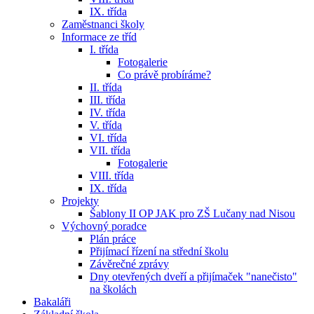
IX. třída
Zaměstnanci školy
Informace ze tříd
I. třída
Fotogalerie
Co právě probíráme?
II. třída
III. třída
IV. třída
V. třída
VI. třída
VII. třída
Fotogalerie
VIII. třída
IX. třída
Projekty
Šablony II OP JAK pro ZŠ Lučany nad Nisou
Výchovný poradce
Plán práce
Přijímací řízení na střední školu
Závěrečné zprávy
Dny otevřených dveří a přijímaček "nanečisto"
na školách
Bakaláři