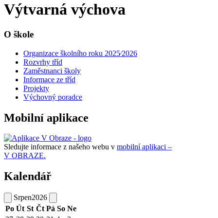
Výtvarná výchova
O škole
Organizace školního roku 2025⁄2026
Rozvrhy tříd
Zaměstnanci školy
Informace ze tříd
Projekty
Výchovný poradce
Mobilní aplikace
Sledujte informace z našeho webu v
mobilní aplikaci –
V OBRAZE.
Kalendář
Srpen
2026
Po
Út
St
Čt
Pá
So
Ne