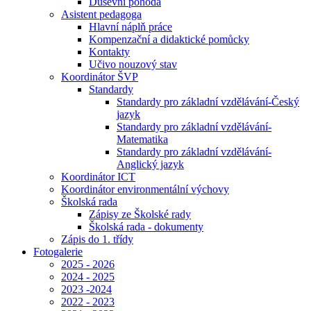
Duševní pohoda
Asistent pedagoga
Hlavní náplň práce
Kompenzační a didaktické pomůcky
Kontakty
Učivo nouzový stav
Koordinátor ŠVP
Standardy
Standardy pro základní vzdělávání-Český
jazyk
Standardy pro základní vzdělávání-
Matematika
Standardy pro základní vzdělávání-
Anglický jazyk
Koordinátor ICT
Koordinátor environmentální výchovy
Školská rada
Zápisy ze Školské rady
Školská rada - dokumenty
Zápis do 1. třídy
Fotogalerie
2025 - 2026
2024 - 2025
2023 -2024
2022 - 2023