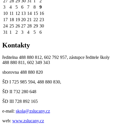
27
28
29
30
31
1
2
3
4
5
6
7
8
9
10
11
12
13
14
15
16
17
18
19
20
21
22
23
24
25
26
27
28
29
30
31
1
2
3
4
5
6
Kontakty
ředitelna 488 880 812, 602 792 957, zástupce ředitele školy
488 880 811, 602 349 343
sborovna 488 880 820
ŠD I 725 985 594, 488 880 830,
ŠD II 732 280 648
ŠD III 728 892 165
e-mail:
skola@zslucany.cz
web:
www.zslucany.cz