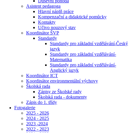
Duševní pohoda
Asistent pedagoga
Hlavní náplň práce
Kompenzační a didaktické pomůcky
Kontakty
Učivo nouzový stav
Koordinátor ŠVP
Standardy
Standardy pro základní vzdělávání-Český
jazyk
Standardy pro základní vzdělávání-
Matematika
Standardy pro základní vzdělávání-
Anglický jazyk
Koordinátor ICT
Koordinátor environmentální výchovy
Školská rada
Zápisy ze Školské rady
Školská rada - dokumenty
Zápis do 1. třídy
Fotogalerie
2025 - 2026
2024 - 2025
2023 -2024
2022 - 2023