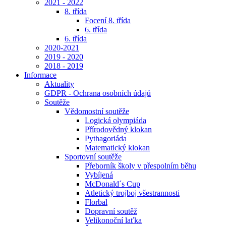
2021 - 2022
8. třída
Focení 8. třída
6. třída
6. třída
2020-2021
2019 - 2020
2018 - 2019
Informace
Aktuality
GDPR - Ochrana osobních údajů
Soutěže
Vědomostní soutěže
Logická olympiáda
Přírodovědný klokan
Pythagoriáda
Matematický klokan
Sportovní soutěže
Přeborník školy v přespolním běhu
Vybíjená
McDonald´s Cup
Atletický trojboj všestrannosti
Florbal
Dopravní soutěž
Velikonoční laťka