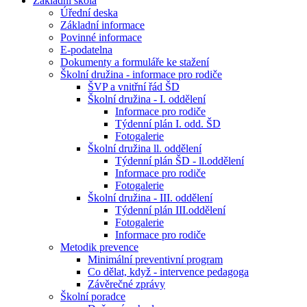
Základní škola
Úřední deska
Základní informace
Povinné informace
E-podatelna
Dokumenty a formuláře ke stažení
Školní družina - informace pro rodiče
ŠVP a vnitřní řád ŠD
Školní družina - I. oddělení
Informace pro rodiče
Týdenní plán I. odd. ŠD
Fotogalerie
Školní družina ll. oddělení
Týdenní plán ŠD - ll.oddělení
Informace pro rodiče
Fotogalerie
Školní družina - III. oddělení
Týdenní plán III.oddělení
Fotogalerie
Informace pro rodiče
Metodik prevence
Minimální preventivní program
Co dělat, když - intervence pedagoga
Závěrečné zprávy
Školní poradce