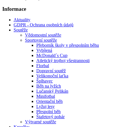
Informace
Aktuality
GDPR - Ochrana osobních údajů
Soutěže
Vědomostní soutěže
Sportovní soutěže
Přeborník školy v přespolním běhu
Vybíjená
McDonald´s Cup
Atletický trojboj všestrannosti
Florbal
Dopravní soutěž
Velikonoční laťka
Šplhavec
Běh na lyžích
Lučanský Pelikán
Minifotbal
Orientační běh
Lyžuj lesy
Přespolní běh
Štafetový pohár
Výtvarné soutěže
Kroužky