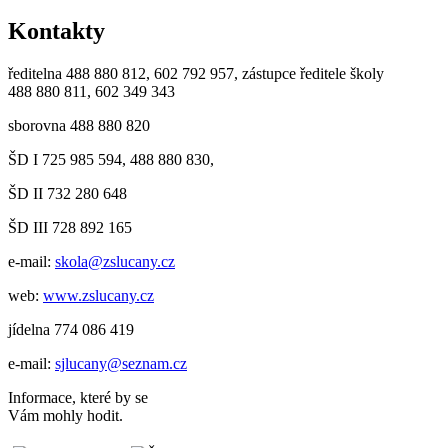
Kontakty
ředitelna 488 880 812, 602 792 957, zástupce ředitele školy
488 880 811, 602 349 343
sborovna 488 880 820
ŠD I 725 985 594, 488 880 830,
ŠD II 732 280 648
ŠD III 728 892 165
e-mail:
skola@zslucany.cz
web:
www.zslucany.cz
jídelna 774 086 419
e-mail:
sjlucany@seznam.cz
Informace, které by se
Vám mohly hodit.