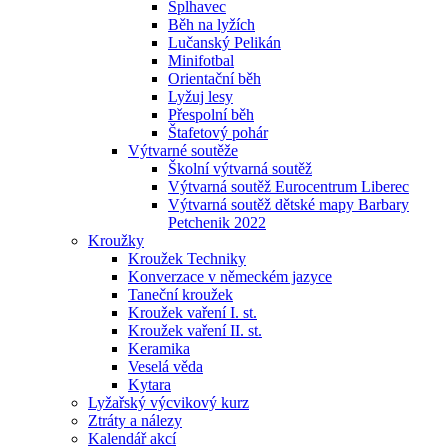
Šplhavec
Běh na lyžích
Lučanský Pelikán
Minifotbal
Orientační běh
Lyžuj lesy
Přespolní běh
Štafetový pohár
Výtvarné soutěže
Školní výtvarná soutěž
Výtvarná soutěž Eurocentrum Liberec
Výtvarná soutěž dětské mapy Barbary
Petchenik 2022
Kroužky
Kroužek Techniky
Konverzace v německém jazyce
Taneční kroužek
Kroužek vaření I. st.
Kroužek vaření II. st.
Keramika
Veselá věda
Kytara
Lyžařský výcvikový kurz
Ztráty a nálezy
Kalendář akcí