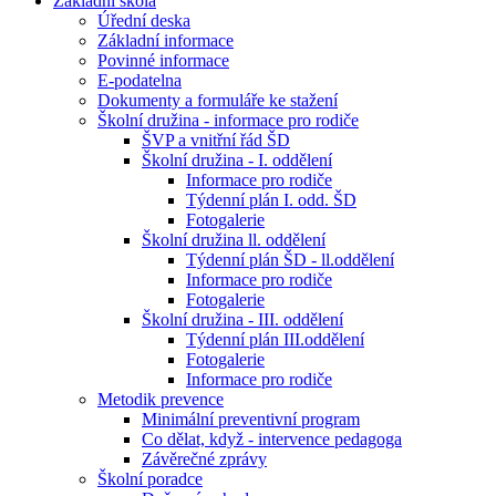
Základní škola
Úřední deska
Základní informace
Povinné informace
E-podatelna
Dokumenty a formuláře ke stažení
Školní družina - informace pro rodiče
ŠVP a vnitřní řád ŠD
Školní družina - I. oddělení
Informace pro rodiče
Týdenní plán I. odd. ŠD
Fotogalerie
Školní družina ll. oddělení
Týdenní plán ŠD - ll.oddělení
Informace pro rodiče
Fotogalerie
Školní družina - III. oddělení
Týdenní plán III.oddělení
Fotogalerie
Informace pro rodiče
Metodik prevence
Minimální preventivní program
Co dělat, když - intervence pedagoga
Závěrečné zprávy
Školní poradce