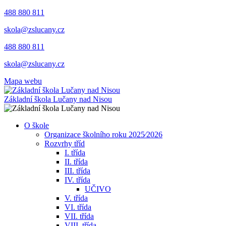
488 880 811
skola@zslucany.cz
488 880 811
skola@zslucany.cz
Mapa webu
Základní škola Lučany nad Nisou
O škole
Organizace školního roku 2025⁄2026
Rozvrhy tříd
I. třída
II. třída
III. třída
IV. třída
UČIVO
V. třída
VI. třída
VII. třída
VIII. třída