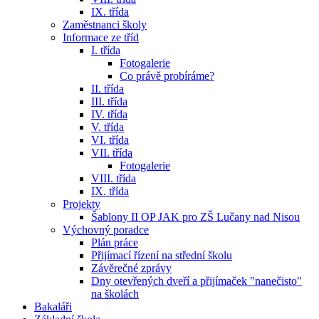
IX. třída
Zaměstnanci školy
Informace ze tříd
I. třída
Fotogalerie
Co právě probíráme?
II. třída
III. třída
IV. třída
V. třída
VI. třída
VII. třída
Fotogalerie
VIII. třída
IX. třída
Projekty
Šablony II OP JAK pro ZŠ Lučany nad Nisou
Výchovný poradce
Plán práce
Přijímací řízení na střední školu
Závěrečné zprávy
Dny otevřených dveří a přijímaček "nanečisto"
na školách
Bakaláři