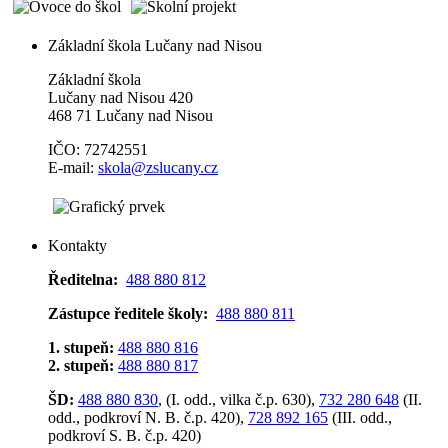
Základní škola Lučany nad Nisou
Základní škola
Lučany nad Nisou 420
468 71 Lučany nad Nisou
IČO: 72742551
E-mail:
skola@zslucany.cz
Kontakty
Ředitelna:
488 880 812
Zástupce ředitele školy:
488 880 811
1. stupeň:
488 880 816
2. stupeň:
488 880 817
ŠD:
488 880 830
, (I. odd., vilka č.p. 630),
732 280 648
(II.
odd., podkroví N. B. č.p. 420),
728 892 165
(III. odd.,
podkroví S. B. č.p. 420)