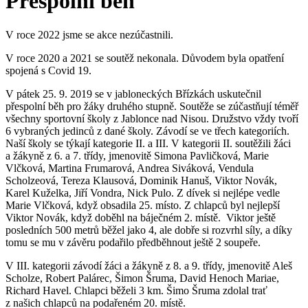
Přespolní běh
V roce 2022 jsme se akce nezúčastnili.
V roce 2020 a 2021 se soutěž nekonala. Důvodem byla opatření
spojená s Covid 19.
V pátek 25. 9. 2019 se v jabloneckých Břízkách uskutečnil
přespolní běh pro žáky druhého stupně. Soutěže se zúčastňují téměř
všechny sportovní školy z Jablonce nad Nisou. Družstvo vždy tvoří
6 vybraných jedinců z dané školy. Závodí se ve třech kategoriích.
Naší školy se týkají kategorie II. a III. V kategorii II. soutěžili žáci
a žákyně z 6. a 7. třídy, jmenovitě Simona Pavličková, Marie
Vlčková, Martina Frumarová, Andrea Siváková, Vendula
Scholzeová, Tereza Klausová, Dominik Hanuš, Viktor Novák,
Karel Kuželka, Jiří Vondra, Nick Pulo. Z dívek si nejlépe vedle
Marie Vlčková, když obsadila 25. místo. Z chlapců byl nejlepší
Viktor Novák, když doběhl na báječném 2. místě. Viktor ještě
posledních 500 metrů běžel jako 4, ale dobře si rozvrhl síly, a díky
tomu se mu v závěru podařilo předběhnout ještě 2 soupeře.
V III. kategorii závodí žáci a žákyně z 8. a 9. třídy, jmenovitě Aleš
Scholze, Robert Palárec, Šimon Šruma, David Henoch Mariae,
Richard Havel. Chlapci běželi 3 km. Šimo Šruma zdolal trať
z našich chlapců na podařeném 20. místě.