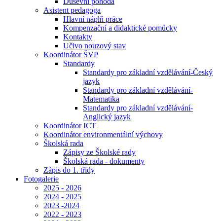
Duševní pohoda
Asistent pedagoga
Hlavní náplň práce
Kompenzační a didaktické pomůcky
Kontakty
Učivo nouzový stav
Koordinátor ŠVP
Standardy
Standardy pro základní vzdělávání-Český
jazyk
Standardy pro základní vzdělávání-
Matematika
Standardy pro základní vzdělávání-
Anglický jazyk
Koordinátor ICT
Koordinátor environmentální výchovy
Školská rada
Zápisy ze Školské rady
Školská rada - dokumenty
Zápis do 1. třídy
Fotogalerie
2025 - 2026
2024 - 2025
2023 -2024
2022 - 2023