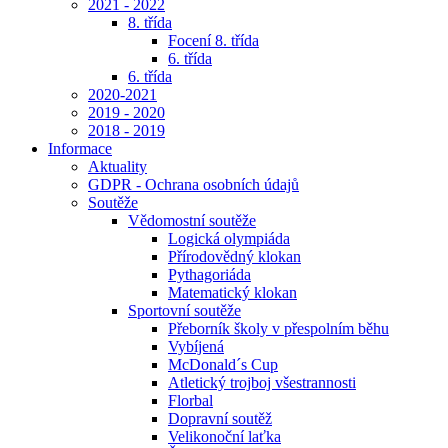
2021 - 2022
8. třída
Focení 8. třída
6. třída
6. třída
2020-2021
2019 - 2020
2018 - 2019
Informace
Aktuality
GDPR - Ochrana osobních údajů
Soutěže
Vědomostní soutěže
Logická olympiáda
Přírodovědný klokan
Pythagoriáda
Matematický klokan
Sportovní soutěže
Přeborník školy v přespolním běhu
Vybíjená
McDonald´s Cup
Atletický trojboj všestrannosti
Florbal
Dopravní soutěž
Velikonoční laťka