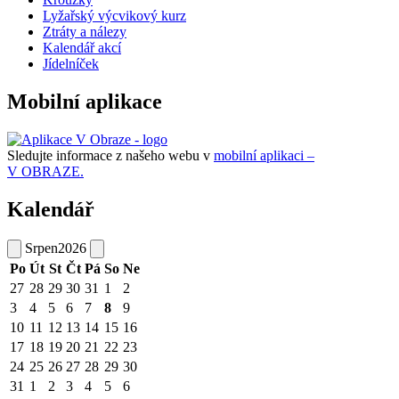
Lyžařský výcvikový kurz
Ztráty a nálezy
Kalendář akcí
Jídelníček
Mobilní aplikace
Sledujte informace z našeho webu v
mobilní aplikaci –
V OBRAZE.
Kalendář
Srpen
2026
Po
Út
St
Čt
Pá
So
Ne
27
28
29
30
31
1
2
3
4
5
6
7
8
9
10
11
12
13
14
15
16
17
18
19
20
21
22
23
24
25
26
27
28
29
30
31
1
2
3
4
5
6