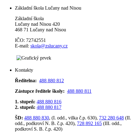
Základní škola Lučany nad Nisou
Základní škola
Lučany nad Nisou 420
468 71 Lučany nad Nisou
IČO: 72742551
E-mail:
skola@zslucany.cz
Kontakty
Ředitelna:
488 880 812
Zástupce ředitele školy:
488 880 811
1. stupeň:
488 880 816
2. stupeň:
488 880 817
ŠD:
488 880 830
, (I. odd., vilka č.p. 630),
732 280 648
(II.
odd., podkroví N. B. č.p. 420),
728 892 165
(III. odd.,
podkroví S. B. č.p. 420)