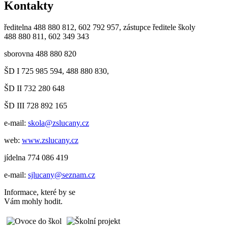
Kontakty
ředitelna 488 880 812, 602 792 957, zástupce ředitele školy
488 880 811, 602 349 343
sborovna 488 880 820
ŠD I 725 985 594, 488 880 830,
ŠD II 732 280 648
ŠD III 728 892 165
e-mail:
skola@zslucany.cz
web:
www.zslucany.cz
jídelna 774 086 419
e-mail:
sjlucany@seznam.cz
Informace, které by se
Vám mohly hodit.