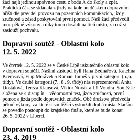
žáci najít jedinou správnou cestu z bodu A do školy a zpět.
Praktická část se skládala z jízdy na kole po dětském dopravním
hřišti dle pravidel provozu na pozemních komunikacích, jízdy
zručnosti a zásad poskytování první pomoci. Naši žáci předvedli
moc pěkné výkony a díky tomu dosáhli na třetí místo, za což si
zaslouží pochvalu.
Dopravní soutěž - Oblastní kolo
12. 5. 2022
Ve čtvrtek 12. 5. 2022 se v České Lípě uskutečnilo oblastní kolo
v dopravní soutěži. Našimi zástupci byli Hana Bednářová, Kateřina
Kremsová, Filip Morávek a Roman Tomeš v první kategorii (5.,6.
třídy). Ve druhé kategorii (7., 8., 9. třídy) nás reprezentovali Anita
Dostálová, Tereza Klausová, Viktor Novák a Jiří Vondra. Soutěž je
složena ze 4 disciplín – vědomostní test, jízda zručnosti, první
pomoc a jízda podle dopravních značek. Obě družstva předvedla
pěkné výkony, za které si soutěžící vysloužili druhá místa. Starším
se povedlo postoupit do krajského finále, které se bude konat
26. 5. 2022 v Liberci.
Dopravní soutěž - Oblastní kolo
23. 4. 2019