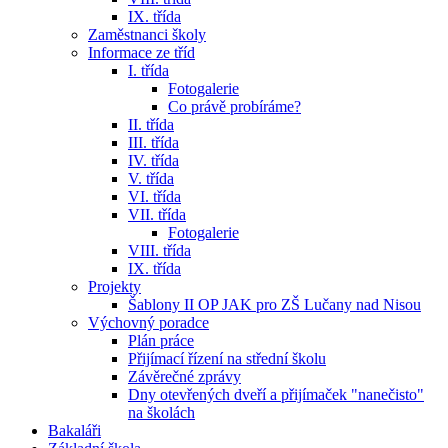
IX. třída
Zaměstnanci školy
Informace ze tříd
I. třída
Fotogalerie
Co právě probíráme?
II. třída
III. třída
IV. třída
V. třída
VI. třída
VII. třída
Fotogalerie
VIII. třída
IX. třída
Projekty
Šablony II OP JAK pro ZŠ Lučany nad Nisou
Výchovný poradce
Plán práce
Přijímací řízení na střední školu
Závěrečné zprávy
Dny otevřených dveří a přijímaček "nanečisto"
na školách
Bakaláři