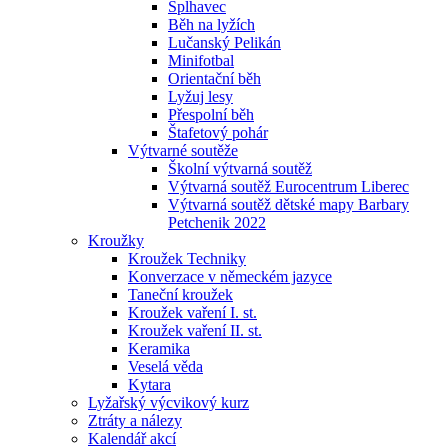
Šplhavec
Běh na lyžích
Lučanský Pelikán
Minifotbal
Orientační běh
Lyžuj lesy
Přespolní běh
Štafetový pohár
Výtvarné soutěže
Školní výtvarná soutěž
Výtvarná soutěž Eurocentrum Liberec
Výtvarná soutěž dětské mapy Barbary
Petchenik 2022
Kroužky
Kroužek Techniky
Konverzace v německém jazyce
Taneční kroužek
Kroužek vaření I. st.
Kroužek vaření II. st.
Keramika
Veselá věda
Kytara
Lyžařský výcvikový kurz
Ztráty a nálezy
Kalendář akcí