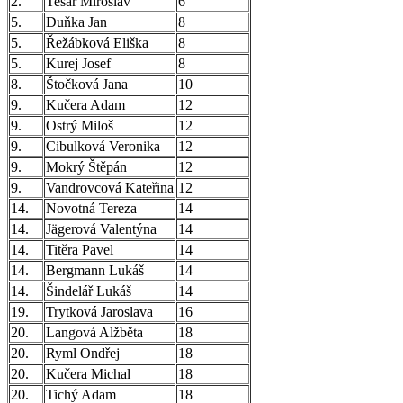
2.
Tesař Miroslav
6
5.
Duňka Jan
8
5.
Řežábková Eliška
8
5.
Kurej Josef
8
8.
Štočková Jana
10
9.
Kučera Adam
12
9.
Ostrý Miloš
12
9.
Cibulková Veronika
12
9.
Mokrý Štěpán
12
9.
Vandrovcová Kateřina
12
14.
Novotná Tereza
14
14.
Jägerová Valentýna
14
14.
Titěra Pavel
14
14.
Bergmann Lukáš
14
14.
Šindelář Lukáš
14
19.
Trytková Jaroslava
16
20.
Langová Alžběta
18
20.
Ryml Ondřej
18
20.
Kučera Michal
18
20.
Tichý Adam
18