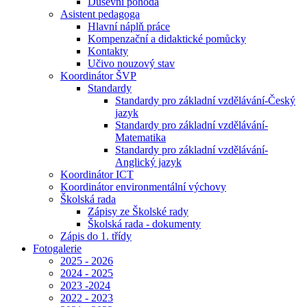
Duševní pohoda
Asistent pedagoga
Hlavní náplň práce
Kompenzační a didaktické pomůcky
Kontakty
Učivo nouzový stav
Koordinátor ŠVP
Standardy
Standardy pro základní vzdělávání-Český
jazyk
Standardy pro základní vzdělávání-
Matematika
Standardy pro základní vzdělávání-
Anglický jazyk
Koordinátor ICT
Koordinátor environmentální výchovy
Školská rada
Zápisy ze Školské rady
Školská rada - dokumenty
Zápis do 1. třídy
Fotogalerie
2025 - 2026
2024 - 2025
2023 -2024
2022 - 2023