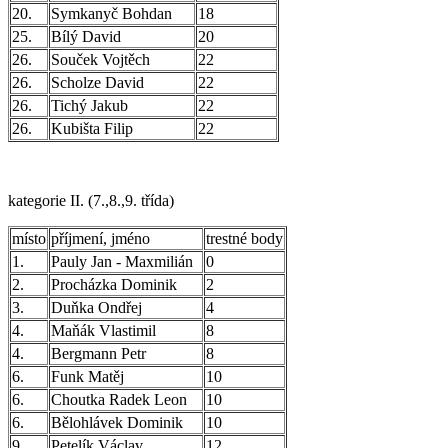
20.
Symkanyč Bohdan
18
25.
Bílý David
20
26.
Souček Vojtěch
22
26.
Scholze David
22
26.
Tichý Jakub
22
26.
Kubišta Filip
22
kategorie II. (7.,8.,9. třída)
místo
příjmení, jméno
trestné body
1.
Pauly Jan - Maxmilián
0
2.
Procházka Dominik
2
3.
Duňka Ondřej
4
4.
Maňák Vlastimil
8
4.
Bergmann Petr
8
6.
Funk Matěj
10
6.
Choutka Radek Leon
10
6.
Bělohlávek Dominik
10
9.
Petelík Václav
12