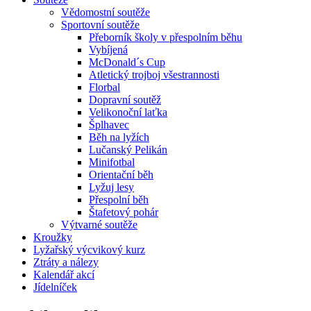
Vědomostní soutěže
Sportovní soutěže
Přeborník školy v přespolním běhu
Vybíjená
McDonald´s Cup
Atletický trojboj všestrannosti
Florbal
Dopravní soutěž
Velikonoční laťka
Šplhavec
Běh na lyžích
Lučanský Pelikán
Minifotbal
Orientační běh
Lyžuj lesy
Přespolní běh
Štafetový pohár
Výtvarné soutěže
Kroužky
Lyžařský výcvikový kurz
Ztráty a nálezy
Kalendář akcí
Jídelníček