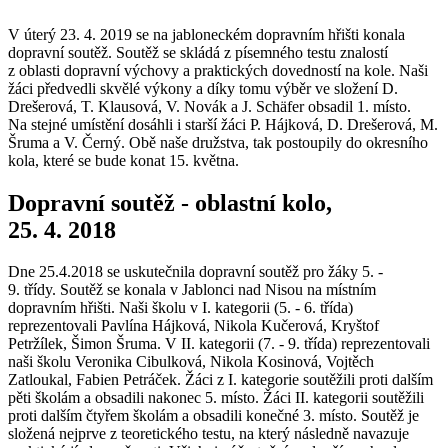
V úterý 23. 4. 2019 se na jabloneckém dopravním hřišti konala
dopravní soutěž. Soutěž se skládá z písemného testu znalostí
z oblasti dopravní výchovy a praktických dovedností na kole. Naši
žáci předvedli skvělé výkony a díky tomu výběr ve složení D.
Drešerová, T. Klausová, V. Novák a J. Schäfer obsadil 1. místo.
Na stejné umístění dosáhli i starší žáci P. Hájková, D. Drešerová, M.
Šruma a V. Černý. Obě naše družstva, tak postoupily do okresního
kola, které se bude konat 15. května.
Dopravní soutěž - oblastní kolo,
25. 4. 2018
Dne 25.4.2018 se uskutečnila dopravní soutěž pro žáky 5. -
9. třídy. Soutěž se konala v Jablonci nad Nisou na místním
dopravním hřišti. Naši školu v I. kategorii (5. - 6. třída)
reprezentovali Pavlína Hájková, Nikola Kučerová, Kryštof
Petržílek, Šimon Šruma. V II. kategorii (7. - 9. třída) reprezentovali
naši školu Veronika Cibulková, Nikola Kosinová, Vojtěch
Zatloukal, Fabien Petráček. Žáci z I. kategorie soutěžili proti dalším
pěti školám a obsadili nakonec 5. místo. Žáci II. kategorii soutěžili
proti dalším čtyřem školám a obsadili konečné 3. místo. Soutěž je
složená nejprve z teoretického testu, na který následně navazuje