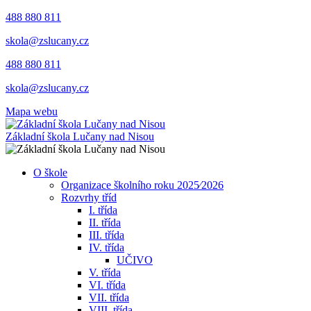
488 880 811
skola@zslucany.cz
488 880 811
skola@zslucany.cz
Mapa webu
Základní škola Lučany nad Nisou
O škole
Organizace školního roku 2025⁄2026
Rozvrhy tříd
I. třída
II. třída
III. třída
IV. třída
UČIVO
V. třída
VI. třída
VII. třída
VIII. třída