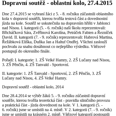
Dopravní soutěž - oblastní kolo, 27.4.2015
Dne 27.4.2015 se vybraní žáci z 5. - 8. ročníku zúčastnili oblastního
kola v dopravní soutěži, kterou tvořila testová část a dovednostní
jízda na kole. Soutěž se uskutečnila na dopravním hřišti v Jablonci
nad Nisou. I. kategorii (5. - 6. ročník) naši školu reprezentovali:
Břicháčková Sára, Zvěřinová Karolína, Petráček Fabien a Řezníček
David. II. kategorii (7. - 9. ročník) reprezentovali: Habrová Martina,
Řežábková Eliška, Duňka Jan a Haltuf Ondřej. Všichni zaslouží
pochvalu za snahu dosáhnout co nejlepšího výsledku. Vítězové
postupují do okresního finále.
Pořadí: I. kategorie: 1. ZŠ Velké Hamry, 2. ZŠ Lučany nad Nisou,
3. ZŠ Pěnčín, 4. ZŠ Tanvald - Sportovní.
II. kategorie: 1. ZŠ Tanvald - Sportovní, 2. ZŠ Pěnčín, 3. ZŠ
Lučany nad Nisou, 4. ZŠ Velké Hamry.
Dopravní soutěž - oblastní kolo, 2014
Dne 28.4.2014 se výběr žáků 5. - 9. ročníku zúčastnil dopravní
soutěže, kterou tvořila teoretická část - pravidla silničního provozu
a praktická část - jízda dovednosti na kole. V 1. kategorii (5. -
6. ročník) jsme se umístili na 4. místě. V 2. kategorii (7. - 9. ročník)
jsme se umístili na krásném 2. místě. Vítězové kategorií postoupili