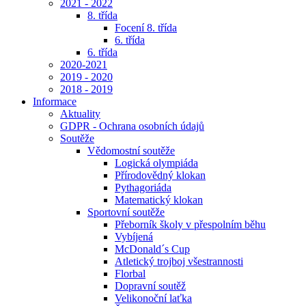
2021 - 2022
8. třída
Focení 8. třída
6. třída
6. třída
2020-2021
2019 - 2020
2018 - 2019
Informace
Aktuality
GDPR - Ochrana osobních údajů
Soutěže
Vědomostní soutěže
Logická olympiáda
Přírodovědný klokan
Pythagoriáda
Matematický klokan
Sportovní soutěže
Přeborník školy v přespolním běhu
Vybíjená
McDonald´s Cup
Atletický trojboj všestrannosti
Florbal
Dopravní soutěž
Velikonoční laťka