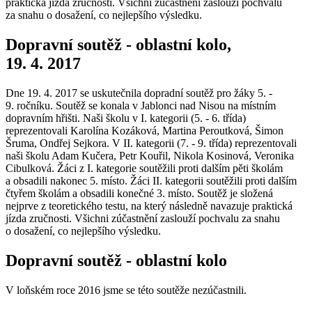
praktická jízda zručnosti. Všichni zúčastnění zaslouží pochvalu
za snahu o dosažení, co nejlepšího výsledku.
Dopravní soutěž - oblastní kolo,
19. 4. 2017
Dne 19. 4. 2017 se uskutečnila dopradní soutěž pro žáky 5. -
9. ročníku. Soutěž se konala v Jablonci nad Nisou na místním
dopravním hřišti. Naši školu v I. kategorii (5. - 6. třída)
reprezentovali Karolína Kozáková, Martina Peroutková, Šimon
Šruma, Ondřej Sejkora. V II. kategorii (7. - 9. třída) reprezentovali
naši školu Adam Kučera, Petr Kouřil, Nikola Kosinová, Veronika
Cibulková. Žáci z I. kategorie soutěžili proti dalším pěti školám
a obsadili nakonec 5. místo. Žáci II. kategorii soutěžili proti dalším
čtyřem školám a obsadili konečné 3. místo. Soutěž je složená
nejprve z teoretického testu, na který následně navazuje praktická
jízda zručnosti. Všichni zúčastnění zaslouží pochvalu za snahu
o dosažení, co nejlepšího výsledku.
Dopravní soutěž - oblastní kolo
V loňském roce 2016 jsme se této soutěže nezúčastnili.