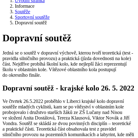
Úvodní stránka
Informace
Soutěže
Sportovní soutěže
Dopravní soutěž
Dopravní soutěž
Jedná se o soutěž v dopravní výchově, kterou tvoří teoretická (test -
pravidla silničního provozu) a praktická (jízda dovednosti na kole)
část. Nejdříve probíhá školní kolo, kde nejlepší žáci reprezentují
školu v oblastním kole. Vítězové oblastního kola postupují
do okresního finále.
Dopravní soutěž - krajské kolo 26. 5. 2022
Ve čtvrtek 26.5.2022 proběhlo v Liberci krajské kolo dopravní
soutěže mladých cyklistů, kam se po vítězství v oblastním kole
probojovalo i družstvo starších žáků ze ZŠ Lučany nad Nisou
ve složení Anita Dostálová, Tereza Klausová, Viktor Novák a Jiří
Vondra. Soutěž se skládá ze dvou povinných disciplín – teoretické
a praktické části. Teoretická část obsahovala test z pravidel
silničního provozu na pozemních komunikacích a labyrint, kde měli