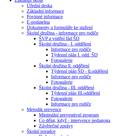
Základní škola
Úřední deska
Základní informace
Povinné informace
E-podatelna
Dokumenty a formuláře ke stažení
Školní družina - informace pro rodiče
ŠVP a vnitřní řád ŠD
Školní družina - I. oddělení
Informace pro rodiče
Týdenní plán I. odd. ŠD
Fotogalerie
Školní družina ll. oddělení
Týdenní plán ŠD - ll.oddělení
Informace pro rodiče
Fotogalerie
Školní družina - III. oddělení
Týdenní plán III.oddělení
Fotogalerie
Informace pro rodiče
Metodik prevence
Minimální preventivní program
Co dělat, když - intervence pedagoga
Závěrečné zprávy
Školní poradce