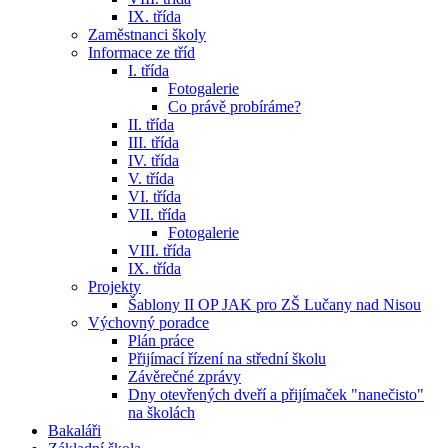
IX. třída
Zaměstnanci školy
Informace ze tříd
I. třída
Fotogalerie
Co právě probíráme?
II. třída
III. třída
IV. třída
V. třída
VI. třída
VII. třída
Fotogalerie
VIII. třída
IX. třída
Projekty
Šablony II OP JAK pro ZŠ Lučany nad Nisou
Výchovný poradce
Plán práce
Přijímací řízení na střední školu
Závěrečné zprávy
Dny otevřených dveří a přijímaček "nanečisto"
na školách
Bakaláři