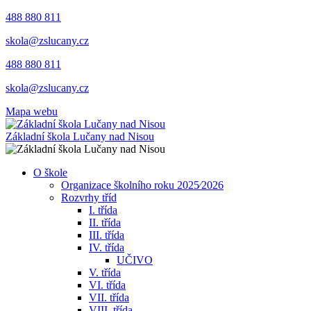
488 880 811
skola@zslucany.cz
488 880 811
skola@zslucany.cz
Mapa webu
Základní škola Lučany nad Nisou
O škole
Organizace školního roku 2025⁄2026
Rozvrhy tříd
I. třída
II. třída
III. třída
IV. třída
UČIVO
V. třída
VI. třída
VII. třída
VIII. třída