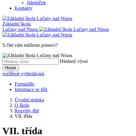
Jídelníček
Kontakty
Základní škola
Lučany nad Nisou
S čím vám můžeme pomoci?
Hledaný výraz
Hledat
rozšířené vyhledávání
Formuláře
Informace ze tříd
Úvodní stránka
O škole
Rozvrhy tříd
VII. třída
VII. třída