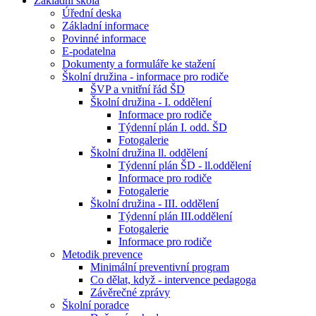
Základní škola
Úřední deska
Základní informace
Povinné informace
E-podatelna
Dokumenty a formuláře ke stažení
Školní družina - informace pro rodiče
ŠVP a vnitřní řád ŠD
Školní družina - I. oddělení
Informace pro rodiče
Týdenní plán I. odd. ŠD
Fotogalerie
Školní družina ll. oddělení
Týdenní plán ŠD - ll.oddělení
Informace pro rodiče
Fotogalerie
Školní družina - III. oddělení
Týdenní plán III.oddělení
Fotogalerie
Informace pro rodiče
Metodik prevence
Minimální preventivní program
Co dělat, když - intervence pedagoga
Závěrečné zprávy
Školní poradce