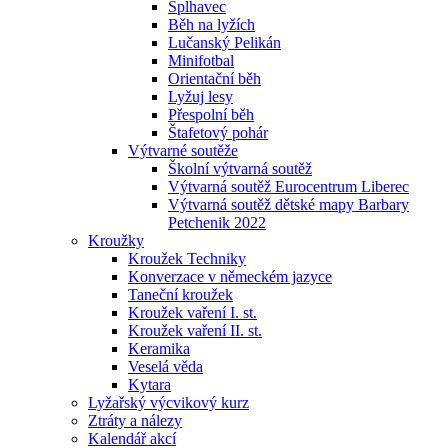
Šplhavec
Běh na lyžích
Lučanský Pelikán
Minifotbal
Orientační běh
Lyžuj lesy
Přespolní běh
Štafetový pohár
Výtvarné soutěže
Školní výtvarná soutěž
Výtvarná soutěž Eurocentrum Liberec
Výtvarná soutěž dětské mapy Barbary
Petchenik 2022
Kroužky
Kroužek Techniky
Konverzace v německém jazyce
Taneční kroužek
Kroužek vaření I. st.
Kroužek vaření II. st.
Keramika
Veselá věda
Kytara
Lyžařský výcvikový kurz
Ztráty a nálezy
Kalendář akcí