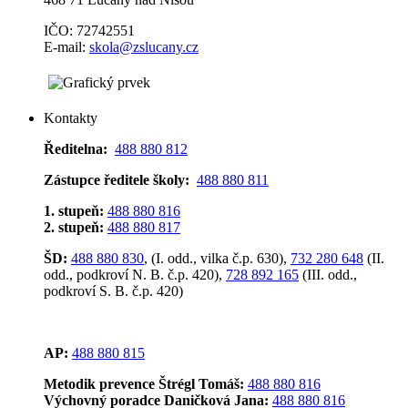
IČO: 72742551
E-mail:
skola@zslucany.cz
Kontakty
Ředitelna:
488 880 812
Zástupce ředitele školy:
488 880 811
1. stupeň:
488 880 816
2. stupeň:
488 880 817
ŠD:
488 880 830
, (I. odd., vilka č.p. 630),
732 280 648
(II.
odd., podkroví N. B. č.p. 420),
728 892 165
(III. odd.,
podkroví S. B. č.p. 420)
AP:
488 880 815
Metodik prevence Štrégl Tomáš:
488 880 816
Výchovný poradce Daničková Jana:
488 880 816