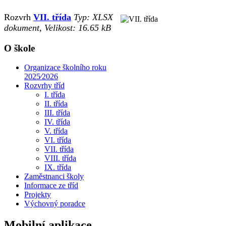
Rozvrh
VII. třída
Typ: XLSX
dokument, Velikost: 16.65 kB
O škole
Organizace školního roku
2025⁄2026
Rozvrhy tříd
I. třída
II. třída
III. třída
IV. třída
V. třída
VI. třída
VII. třída
VIII. třída
IX. třída
Zaměstnanci školy
Informace ze tříd
Projekty
Výchovný poradce
Mobilní aplikace