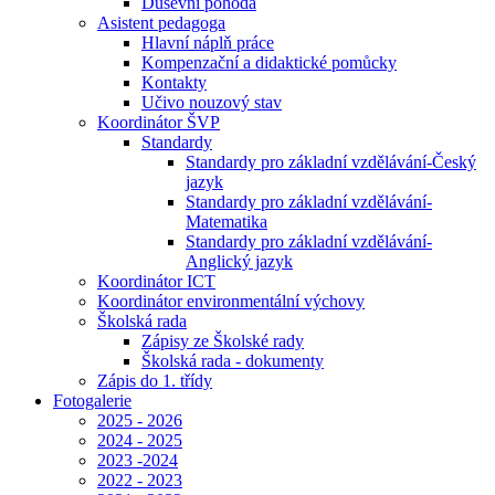
Duševní pohoda
Asistent pedagoga
Hlavní náplň práce
Kompenzační a didaktické pomůcky
Kontakty
Učivo nouzový stav
Koordinátor ŠVP
Standardy
Standardy pro základní vzdělávání-Český
jazyk
Standardy pro základní vzdělávání-
Matematika
Standardy pro základní vzdělávání-
Anglický jazyk
Koordinátor ICT
Koordinátor environmentální výchovy
Školská rada
Zápisy ze Školské rady
Školská rada - dokumenty
Zápis do 1. třídy
Fotogalerie
2025 - 2026
2024 - 2025
2023 -2024
2022 - 2023