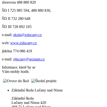
sborovna 488 880 820
ŠD I 725 985 594, 488 880 830,
ŠD II 732 280 648
ŠD III 728 892 165
e-mail:
skola@zslucany.cz
web:
www.zslucany.cz
jídelna 774 086 419
e-mail:
sjlucany@seznam.cz
Informace, které by se
Vám mohly hodit.
Základní škola Lučany nad Nisou
Základní škola
Lučany nad Nisou 420
468 71 Lučany nad Nisou