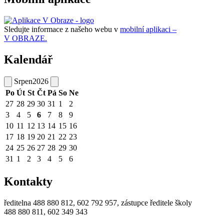
Sledujte informace z našeho webu v
mobilní aplikaci –
V OBRAZE.
Kalendář
Srpen
2026
Po
Út
St
Čt
Pá
So
Ne
27
28
29
30
31
1
2
3
4
5
6
7
8
9
10
11
12
13
14
15
16
17
18
19
20
21
22
23
24
25
26
27
28
29
30
31
1
2
3
4
5
6
Kontakty
ředitelna 488 880 812, 602 792 957, zástupce ředitele školy
488 880 811, 602 349 343