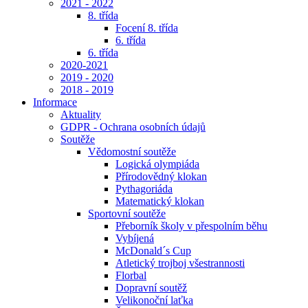
2021 - 2022
8. třída
Focení 8. třída
6. třída
6. třída
2020-2021
2019 - 2020
2018 - 2019
Informace
Aktuality
GDPR - Ochrana osobních údajů
Soutěže
Vědomostní soutěže
Logická olympiáda
Přírodovědný klokan
Pythagoriáda
Matematický klokan
Sportovní soutěže
Přeborník školy v přespolním běhu
Vybíjená
McDonald´s Cup
Atletický trojboj všestrannosti
Florbal
Dopravní soutěž
Velikonoční laťka