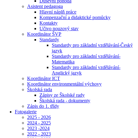
Duševní pohoda
Asistent pedagoga
Hlavní náplň práce
Kompenzační a didaktické pomůcky
Kontakty
Učivo nouzový stav
Koordinátor ŠVP
Standardy
Standardy pro základní vzdělávání-Český
jazyk
Standardy pro základní vzdělávání-
Matematika
Standardy pro základní vzdělávání-
Anglický jazyk
Koordinátor ICT
Koordinátor environmentální výchovy
Školská rada
Zápisy ze Školské rady
Školská rada - dokumenty
Zápis do 1. třídy
Fotogalerie
2025 - 2026
2024 - 2025
2023 -2024
2022 - 2023