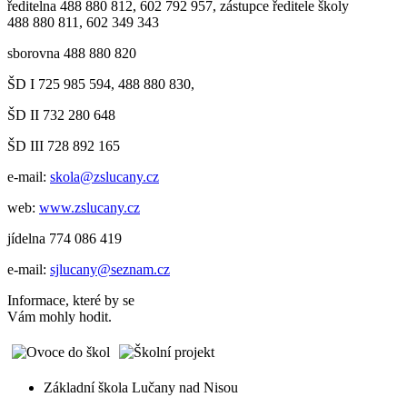
ředitelna 488 880 812, 602 792 957, zástupce ředitele školy
488 880 811, 602 349 343
sborovna 488 880 820
ŠD I 725 985 594, 488 880 830,
ŠD II 732 280 648
ŠD III 728 892 165
e-mail:
skola@zslucany.cz
web:
www.zslucany.cz
jídelna 774 086 419
e-mail:
sjlucany@seznam.cz
Informace, které by se
Vám mohly hodit.
Základní škola Lučany nad Nisou