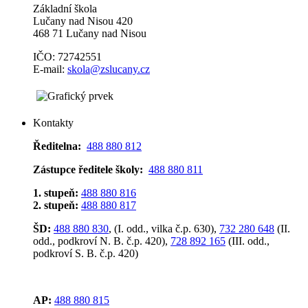
Základní škola
Lučany nad Nisou 420
468 71 Lučany nad Nisou
IČO: 72742551
E-mail:
skola@zslucany.cz
Kontakty
Ředitelna:
488 880 812
Zástupce ředitele školy:
488 880 811
1. stupeň:
488 880 816
2. stupeň:
488 880 817
ŠD:
488 880 830
, (I. odd., vilka č.p. 630),
732 280 648
(II.
odd., podkroví N. B. č.p. 420),
728 892 165
(III. odd.,
podkroví S. B. č.p. 420)
AP:
488 880 815