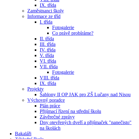
IX. třída
Zaměstnanci školy
Informace ze tříd
I. třída
Fotogalerie
Co právě probíráme?
II. třída
III. třída
IV. třída
V. třída
VI. třída
VII. třída
Fotogalerie
VIII. třída
IX. třída
Projekty
Šablony II OP JAK pro ZŠ Lučany nad Nisou
Výchovný poradce
Plán práce
Přijímací řízení na střední školu
Závěrečné zprávy
Dny otevřených dveří a přijímaček "nanečisto"
na školách
Bakaláři