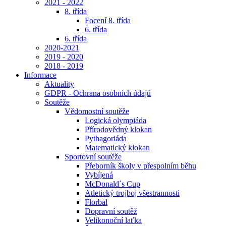
2021 - 2022
8. třída
Focení 8. třída
6. třída
6. třída
2020-2021
2019 - 2020
2018 - 2019
Informace
Aktuality
GDPR - Ochrana osobních údajů
Soutěže
Vědomostní soutěže
Logická olympiáda
Přírodovědný klokan
Pythagoriáda
Matematický klokan
Sportovní soutěže
Přeborník školy v přespolním běhu
Vybíjená
McDonald´s Cup
Atletický trojboj všestrannosti
Florbal
Dopravní soutěž
Velikonoční laťka