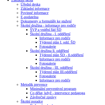
Základní škola
Úřední deska
Základní informace
Povinné informace
E-podatelna
Dokumenty a formuláře ke stažení
Školní družina - informace pro rodiče
ŠVP a vnitřní řád ŠD
Školní družina - I. oddělení
Informace pro rodiče
Týdenní plán I. odd. ŠD
Fotogalerie
Školní družina ll. oddělení
Týdenní plán ŠD - ll.oddělení
Informace pro rodiče
Fotogalerie
Školní družina - III. oddělení
Týdenní plán III.oddělení
Fotogalerie
Informace pro rodiče
Metodik prevence
Minimální preventivní program
Co dělat, když - intervence pedagoga
Závěrečné zprávy
Školní poradce