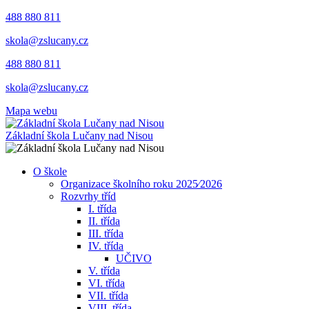
488 880 811
skola@zslucany.cz
488 880 811
skola@zslucany.cz
Mapa webu
Základní škola Lučany nad Nisou
O škole
Organizace školního roku 2025⁄2026
Rozvrhy tříd
I. třída
II. třída
III. třída
IV. třída
UČIVO
V. třída
VI. třída
VII. třída
VIII. třída