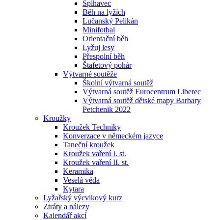
Šplhavec
Běh na lyžích
Lučanský Pelikán
Minifotbal
Orientační běh
Lyžuj lesy
Přespolní běh
Štafetový pohár
Výtvarné soutěže
Školní výtvarná soutěž
Výtvarná soutěž Eurocentrum Liberec
Výtvarná soutěž dětské mapy Barbary
Petchenik 2022
Kroužky
Kroužek Techniky
Konverzace v německém jazyce
Taneční kroužek
Kroužek vaření I. st.
Kroužek vaření II. st.
Keramika
Veselá věda
Kytara
Lyžařský výcvikový kurz
Ztráty a nálezy
Kalendář akcí