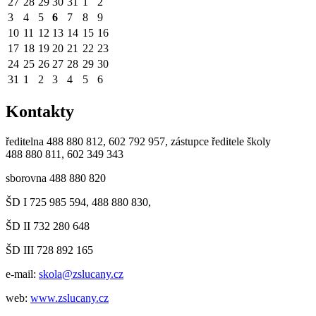
27
28
29
30
31
1
2
3
4
5
6
7
8
9
10
11
12
13
14
15
16
17
18
19
20
21
22
23
24
25
26
27
28
29
30
31
1
2
3
4
5
6
Kontakty
ředitelna 488 880 812, 602 792 957, zástupce ředitele školy
488 880 811, 602 349 343
sborovna 488 880 820
ŠD I 725 985 594, 488 880 830,
ŠD II 732 280 648
ŠD III 728 892 165
e-mail:
skola@zslucany.cz
web:
www.zslucany.cz