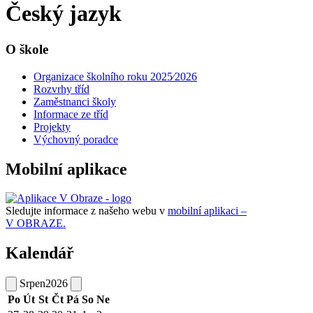
Český jazyk
O škole
Organizace školního roku 2025⁄2026
Rozvrhy tříd
Zaměstnanci školy
Informace ze tříd
Projekty
Výchovný poradce
Mobilní aplikace
Sledujte informace z našeho webu v
mobilní aplikaci –
V OBRAZE.
Kalendář
Srpen
2026
Po
Út
St
Čt
Pá
So
Ne