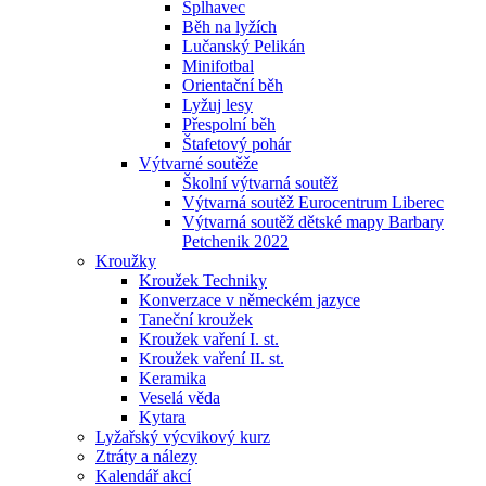
Šplhavec
Běh na lyžích
Lučanský Pelikán
Minifotbal
Orientační běh
Lyžuj lesy
Přespolní běh
Štafetový pohár
Výtvarné soutěže
Školní výtvarná soutěž
Výtvarná soutěž Eurocentrum Liberec
Výtvarná soutěž dětské mapy Barbary
Petchenik 2022
Kroužky
Kroužek Techniky
Konverzace v německém jazyce
Taneční kroužek
Kroužek vaření I. st.
Kroužek vaření II. st.
Keramika
Veselá věda
Kytara
Lyžařský výcvikový kurz
Ztráty a nálezy
Kalendář akcí