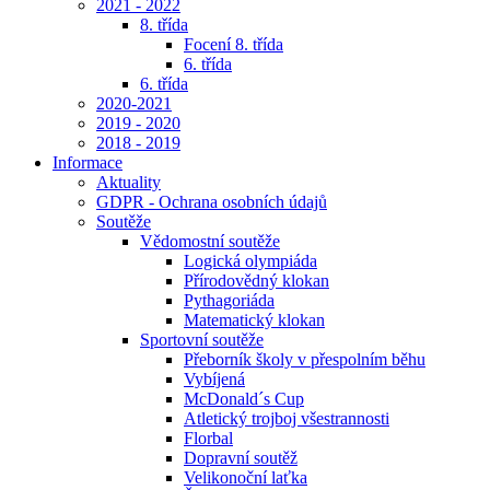
2021 - 2022
8. třída
Focení 8. třída
6. třída
6. třída
2020-2021
2019 - 2020
2018 - 2019
Informace
Aktuality
GDPR - Ochrana osobních údajů
Soutěže
Vědomostní soutěže
Logická olympiáda
Přírodovědný klokan
Pythagoriáda
Matematický klokan
Sportovní soutěže
Přeborník školy v přespolním běhu
Vybíjená
McDonald´s Cup
Atletický trojboj všestrannosti
Florbal
Dopravní soutěž
Velikonoční laťka