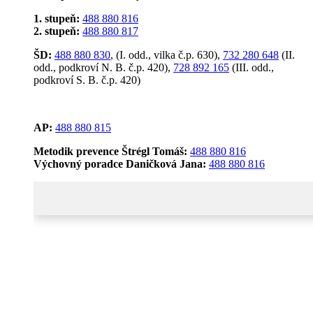
1. stupeň:
488 880 816
2. stupeň:
488 880 817
ŠD:
488 880 830
, (I. odd., vilka č.p. 630),
732 280 648
(II.
odd., podkroví N. B. č.p. 420),
728 892 165
(III. odd.,
podkroví S. B. č.p. 420)
AP:
488 880 815
Metodik prevence Štrégl Tomáš:
488 880 816
Výchovný poradce Daničková Jana:
488 880 816