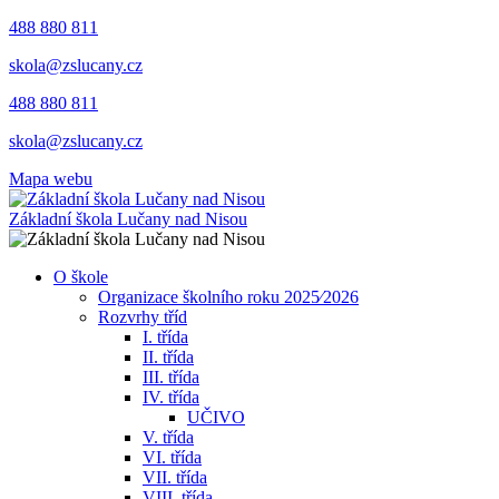
488 880 811
skola@zslucany.cz
488 880 811
skola@zslucany.cz
Mapa webu
Základní škola Lučany nad Nisou
O škole
Organizace školního roku 2025⁄2026
Rozvrhy tříd
I. třída
II. třída
III. třída
IV. třída
UČIVO
V. třída
VI. třída
VII. třída
VIII. třída