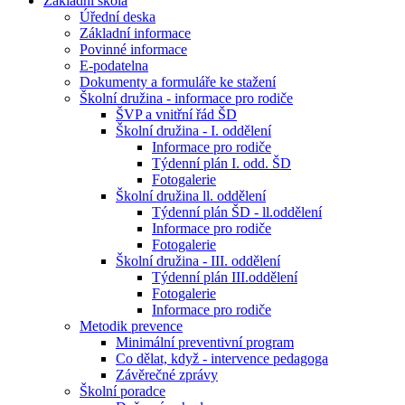
Základní škola
Úřední deska
Základní informace
Povinné informace
E-podatelna
Dokumenty a formuláře ke stažení
Školní družina - informace pro rodiče
ŠVP a vnitřní řád ŠD
Školní družina - I. oddělení
Informace pro rodiče
Týdenní plán I. odd. ŠD
Fotogalerie
Školní družina ll. oddělení
Týdenní plán ŠD - ll.oddělení
Informace pro rodiče
Fotogalerie
Školní družina - III. oddělení
Týdenní plán III.oddělení
Fotogalerie
Informace pro rodiče
Metodik prevence
Minimální preventivní program
Co dělat, když - intervence pedagoga
Závěrečné zprávy
Školní poradce