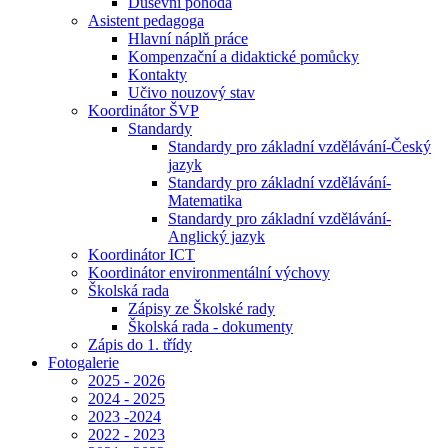
Duševní pohoda
Asistent pedagoga
Hlavní náplň práce
Kompenzační a didaktické pomůcky
Kontakty
Učivo nouzový stav
Koordinátor ŠVP
Standardy
Standardy pro základní vzdělávání-Český
jazyk
Standardy pro základní vzdělávání-
Matematika
Standardy pro základní vzdělávání-
Anglický jazyk
Koordinátor ICT
Koordinátor environmentální výchovy
Školská rada
Zápisy ze Školské rady
Školská rada - dokumenty
Zápis do 1. třídy
Fotogalerie
2025 - 2026
2024 - 2025
2023 -2024
2022 - 2023