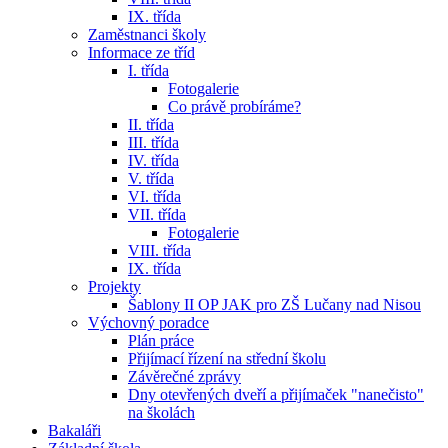
IX. třída
Zaměstnanci školy
Informace ze tříd
I. třída
Fotogalerie
Co právě probíráme?
II. třída
III. třída
IV. třída
V. třída
VI. třída
VII. třída
Fotogalerie
VIII. třída
IX. třída
Projekty
Šablony II OP JAK pro ZŠ Lučany nad Nisou
Výchovný poradce
Plán práce
Přijímací řízení na střední školu
Závěrečné zprávy
Dny otevřených dveří a přijímaček "nanečisto"
na školách
Bakaláři