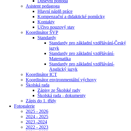
Duševní pohoda
Asistent pedagoga
Hlavní náplň práce
Kompenzační a didaktické pomůcky
Kontakty
Učivo nouzový stav
Koordinátor ŠVP
Standardy
Standardy pro základní vzdělávání-Český
jazyk
Standardy pro základní vzdělávání-
Matematika
Standardy pro základní vzdělávání-
Anglický jazyk
Koordinátor ICT
Koordinátor environmentální výchovy
Školská rada
Zápisy ze Školské rady
Školská rada - dokumenty
Zápis do 1. třídy
Fotogalerie
2025 - 2026
2024 - 2025
2023 -2024
2022 - 2023