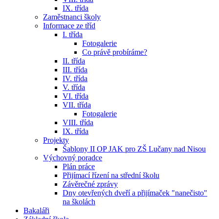
IX. třída
Zaměstnanci školy
Informace ze tříd
I. třída
Fotogalerie
Co právě probíráme?
II. třída
III. třída
IV. třída
V. třída
VI. třída
VII. třída
Fotogalerie
VIII. třída
IX. třída
Projekty
Šablony II OP JAK pro ZŠ Lučany nad Nisou
Výchovný poradce
Plán práce
Přijímací řízení na střední školu
Závěrečné zprávy
Dny otevřených dveří a přijímaček "nanečisto"
na školách
Bakaláři