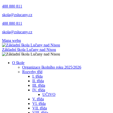
488 880 811
skola@zslucany.cz
488 880 811
skola@zslucany.cz
Mapa webu
Základní škola Lučany nad Nisou
O škole
Organizace školního roku 2025⁄2026
Rozvrhy tříd
I. třída
II. třída
III. třída
IV. třída
UČIVO
V. třída
VI. třída
VII. třída
VIII. třída