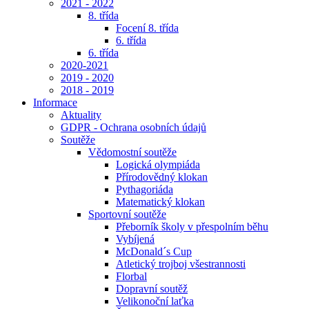
2021 - 2022
8. třída
Focení 8. třída
6. třída
6. třída
2020-2021
2019 - 2020
2018 - 2019
Informace
Aktuality
GDPR - Ochrana osobních údajů
Soutěže
Vědomostní soutěže
Logická olympiáda
Přírodovědný klokan
Pythagoriáda
Matematický klokan
Sportovní soutěže
Přeborník školy v přespolním běhu
Vybíjená
McDonald´s Cup
Atletický trojboj všestrannosti
Florbal
Dopravní soutěž
Velikonoční laťka