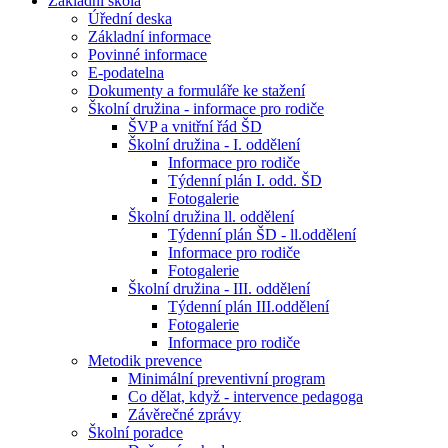
Základní škola
Úřední deska
Základní informace
Povinné informace
E-podatelna
Dokumenty a formuláře ke stažení
Školní družina - informace pro rodiče
ŠVP a vnitřní řád ŠD
Školní družina - I. oddělení
Informace pro rodiče
Týdenní plán I. odd. ŠD
Fotogalerie
Školní družina ll. oddělení
Týdenní plán ŠD - ll.oddělení
Informace pro rodiče
Fotogalerie
Školní družina - III. oddělení
Týdenní plán III.oddělení
Fotogalerie
Informace pro rodiče
Metodik prevence
Minimální preventivní program
Co dělat, když - intervence pedagoga
Závěrečné zprávy
Školní poradce