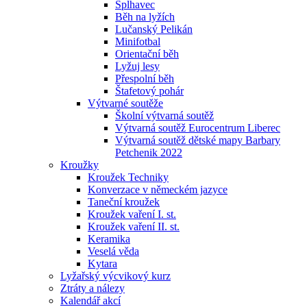
Šplhavec
Běh na lyžích
Lučanský Pelikán
Minifotbal
Orientační běh
Lyžuj lesy
Přespolní běh
Štafetový pohár
Výtvarné soutěže
Školní výtvarná soutěž
Výtvarná soutěž Eurocentrum Liberec
Výtvarná soutěž dětské mapy Barbary
Petchenik 2022
Kroužky
Kroužek Techniky
Konverzace v německém jazyce
Taneční kroužek
Kroužek vaření I. st.
Kroužek vaření II. st.
Keramika
Veselá věda
Kytara
Lyžařský výcvikový kurz
Ztráty a nálezy
Kalendář akcí