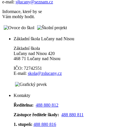
e-mail:
sjlucany@seznam.cz
Informace, které by se
Vám mohly hodit.
Základní škola Lučany nad Nisou
Základní škola
Lučany nad Nisou 420
468 71 Lučany nad Nisou
IČO: 72742551
E-mail:
skola@zslucany.cz
Kontakty
Ředitelna:
488 880 812
Zástupce ředitele školy:
488 880 811
1. stupeň:
488 880 816