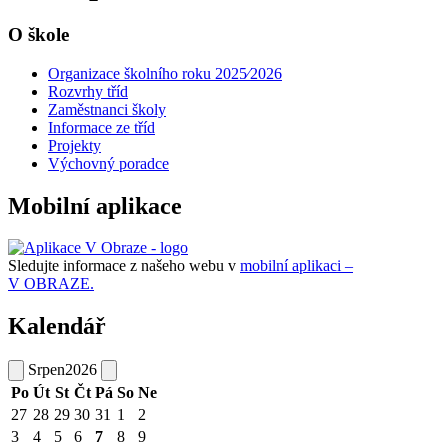
O škole
Organizace školního roku 2025⁄2026
Rozvrhy tříd
Zaměstnanci školy
Informace ze tříd
Projekty
Výchovný poradce
Mobilní aplikace
Sledujte informace z našeho webu v
mobilní aplikaci –
V OBRAZE.
Kalendář
Srpen
2026
Po
Út
St
Čt
Pá
So
Ne
27
28
29
30
31
1
2
3
4
5
6
7
8
9