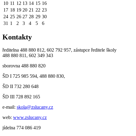
10
11
12
13
14
15
16
17
18
19
20
21
22
23
24
25
26
27
28
29
30
31
1
2
3
4
5
6
Kontakty
ředitelna 488 880 812, 602 792 957, zástupce ředitele školy
488 880 811, 602 349 343
sborovna 488 880 820
ŠD I 725 985 594, 488 880 830,
ŠD II 732 280 648
ŠD III 728 892 165
e-mail:
skola@zslucany.cz
web:
www.zslucany.cz
jídelna 774 086 419