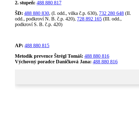
2. stupeň:
488 880 817
ŠD:
488 880 830
, (I. odd., vilka č.p. 630),
732 280 648
(II.
odd., podkroví N. B. č.p. 420),
728 892 165
(III. odd.,
podkroví S. B. č.p. 420)
AP:
488 880 815
Metodik prevence Štrégl Tomáš:
488 880 816
Výchovný poradce Daničková Jana:
488 880 816