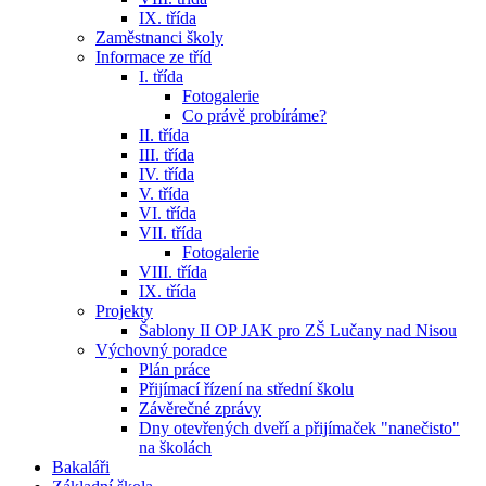
IX. třída
Zaměstnanci školy
Informace ze tříd
I. třída
Fotogalerie
Co právě probíráme?
II. třída
III. třída
IV. třída
V. třída
VI. třída
VII. třída
Fotogalerie
VIII. třída
IX. třída
Projekty
Šablony II OP JAK pro ZŠ Lučany nad Nisou
Výchovný poradce
Plán práce
Přijímací řízení na střední školu
Závěrečné zprávy
Dny otevřených dveří a přijímaček "nanečisto"
na školách
Bakaláři