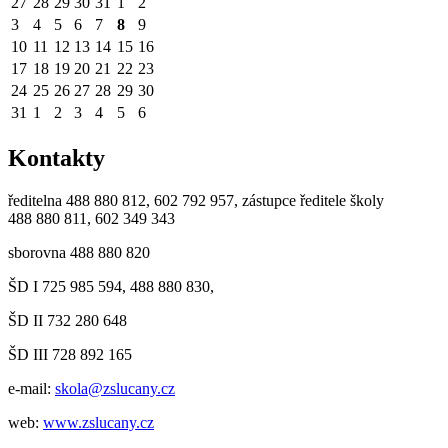
27
28
29
30
31
1
2
3
4
5
6
7
8
9
10
11
12
13
14
15
16
17
18
19
20
21
22
23
24
25
26
27
28
29
30
31
1
2
3
4
5
6
Kontakty
ředitelna 488 880 812, 602 792 957, zástupce ředitele školy
488 880 811, 602 349 343
sborovna 488 880 820
ŠD I 725 985 594, 488 880 830,
ŠD II 732 280 648
ŠD III 728 892 165
e-mail:
skola@zslucany.cz
web:
www.zslucany.cz