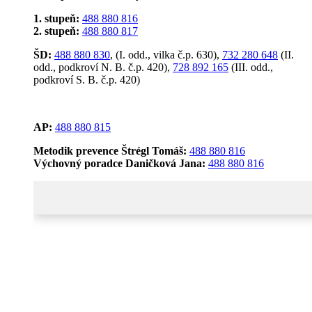
1. stupeň:
488 880 816
2. stupeň:
488 880 817
ŠD:
488 880 830
, (I. odd., vilka č.p. 630),
732 280 648
(II.
odd., podkroví N. B. č.p. 420),
728 892 165
(III. odd.,
podkroví S. B. č.p. 420)
AP:
488 880 815
Metodik prevence Štrégl Tomáš:
488 880 816
Výchovný poradce Daničková Jana:
488 880 816