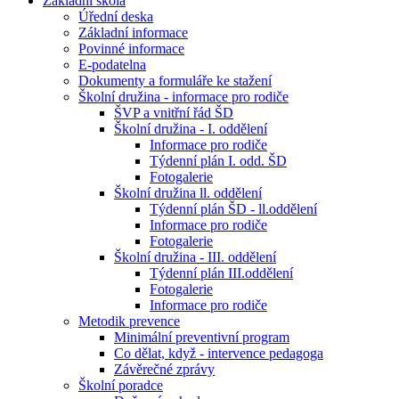
Základní škola
Úřední deska
Základní informace
Povinné informace
E-podatelna
Dokumenty a formuláře ke stažení
Školní družina - informace pro rodiče
ŠVP a vnitřní řád ŠD
Školní družina - I. oddělení
Informace pro rodiče
Týdenní plán I. odd. ŠD
Fotogalerie
Školní družina ll. oddělení
Týdenní plán ŠD - ll.oddělení
Informace pro rodiče
Fotogalerie
Školní družina - III. oddělení
Týdenní plán III.oddělení
Fotogalerie
Informace pro rodiče
Metodik prevence
Minimální preventivní program
Co dělat, když - intervence pedagoga
Závěrečné zprávy
Školní poradce