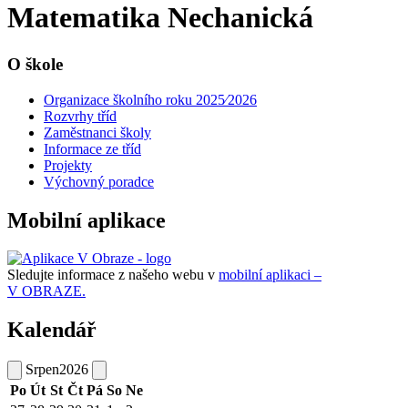
Matematika Nechanická
O škole
Organizace školního roku 2025⁄2026
Rozvrhy tříd
Zaměstnanci školy
Informace ze tříd
Projekty
Výchovný poradce
Mobilní aplikace
Sledujte informace z našeho webu v
mobilní aplikaci –
V OBRAZE.
Kalendář
Srpen
2026
Po
Út
St
Čt
Pá
So
Ne