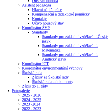
Duševní pohoda
Asistent pedagoga
Hlavní náplň práce
Kompenzační a didaktické pomůcky
Kontakty
Učivo nouzový stav
Koordinátor ŠVP
Standardy
Standardy pro základní vzdělávání-Český
jazyk
Standardy pro základní vzdělávání-
Matematika
Standardy pro základní vzdělávání-
Anglický jazyk
Koordinátor ICT
Koordinátor environmentální výchovy
Školská rada
Zápisy ze Školské rady
Školská rada - dokumenty
Zápis do 1. třídy
Fotogalerie
2025 - 2026
2024 - 2025
2023 -2024
2022 - 2023