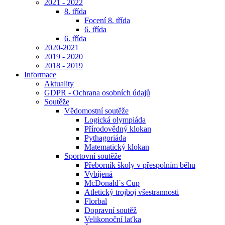
2021 - 2022
8. třída
Focení 8. třída
6. třída
6. třída
2020-2021
2019 - 2020
2018 - 2019
Informace
Aktuality
GDPR - Ochrana osobních údajů
Soutěže
Vědomostní soutěže
Logická olympiáda
Přírodovědný klokan
Pythagoriáda
Matematický klokan
Sportovní soutěže
Přeborník školy v přespolním běhu
Vybíjená
McDonald´s Cup
Atletický trojboj všestrannosti
Florbal
Dopravní soutěž
Velikonoční laťka