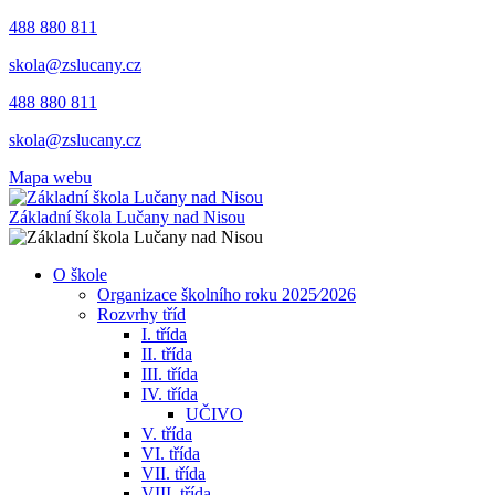
488 880 811
skola@zslucany.cz
488 880 811
skola@zslucany.cz
Mapa webu
Základní škola Lučany nad Nisou
O škole
Organizace školního roku 2025⁄2026
Rozvrhy tříd
I. třída
II. třída
III. třída
IV. třída
UČIVO
V. třída
VI. třída
VII. třída
VIII. třída