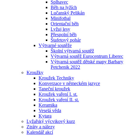
Šplhavec
Běh na lyžích
Lučanský Pelikán
Minifotbal
Orientační běh
Lyžuj lesy
Přespolní běh
Štafetový pohár
Výtvarné soutěže
Školní výtvarná soutěž
Výtvarná soutěž Eurocentrum Liberec
Výtvarná soutěž dětské mapy Barbary
Petchenik 2022
Kroužky
Kroužek Techniky
Konverzace v německém jazyce
Taneční kroužek
Kroužek vaření I. st.
Kroužek vaření II. st.
Keramika
Veselá věda
Kytara
Lyžařský výcvikový kurz
Ztráty a nálezy
Kalendář akcí