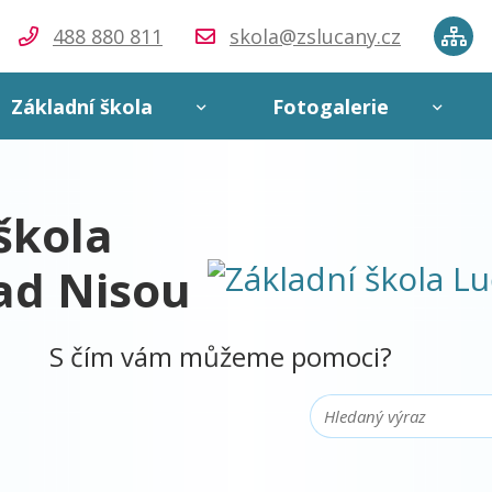
488 880 811
skola@zslucany.cz
Map
Základní škola
Fotogalerie
škola
ad Nisou
S čím vám můžeme pomoci?