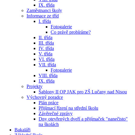
IX. třída
Zaměstnanci školy
Informace ze tříd
I. třída
Fotogalerie
Co právě probíráme?
II. třída
III. třída
IV. třída
V. třída
VI. třída
VII. třída
Fotogalerie
VIII. třída
IX. třída
Projekty
Šablony II OP JAK pro ZŠ Lučany nad Nisou
Výchovný poradce
Plán práce
Přijímací řízení na střední školu
Závěrečné zprávy
Dny otevřených dveří a přijímaček "nanečisto"
na školách
Bakaláři