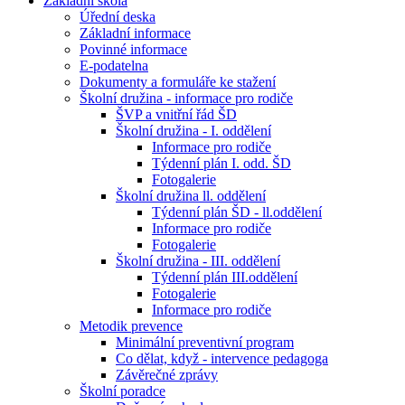
Základní škola
Úřední deska
Základní informace
Povinné informace
E-podatelna
Dokumenty a formuláře ke stažení
Školní družina - informace pro rodiče
ŠVP a vnitřní řád ŠD
Školní družina - I. oddělení
Informace pro rodiče
Týdenní plán I. odd. ŠD
Fotogalerie
Školní družina ll. oddělení
Týdenní plán ŠD - ll.oddělení
Informace pro rodiče
Fotogalerie
Školní družina - III. oddělení
Týdenní plán III.oddělení
Fotogalerie
Informace pro rodiče
Metodik prevence
Minimální preventivní program
Co dělat, když - intervence pedagoga
Závěrečné zprávy
Školní poradce