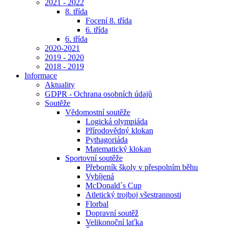
2021 - 2022
8. třída
Focení 8. třída
6. třída
6. třída
2020-2021
2019 - 2020
2018 - 2019
Informace
Aktuality
GDPR - Ochrana osobních údajů
Soutěže
Vědomostní soutěže
Logická olympiáda
Přírodovědný klokan
Pythagoriáda
Matematický klokan
Sportovní soutěže
Přeborník školy v přespolním běhu
Vybíjená
McDonald´s Cup
Atletický trojboj všestrannosti
Florbal
Dopravní soutěž
Velikonoční laťka