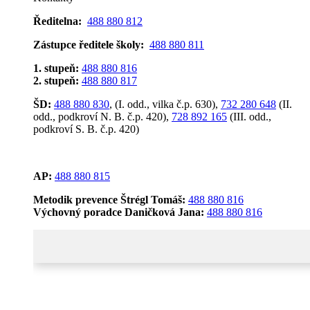
Ředitelna:
488 880 812
Zástupce ředitele školy:
488 880 811
1. stupeň:
488 880 816
2. stupeň:
488 880 817
ŠD:
488 880 830
, (I. odd., vilka č.p. 630),
732 280 648
(II.
odd., podkroví N. B. č.p. 420),
728 892 165
(III. odd.,
podkroví S. B. č.p. 420)
AP:
488 880 815
Metodik prevence Štrégl Tomáš:
488 880 816
Výchovný poradce Daničková Jana:
488 880 816