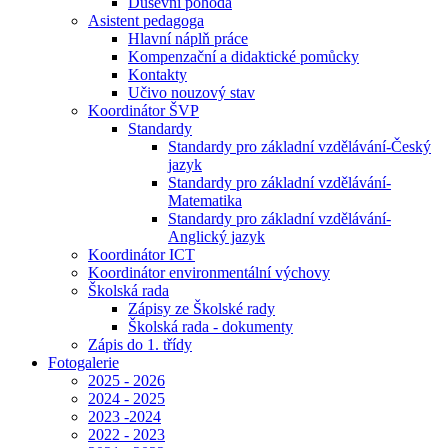
Duševní pohoda
Asistent pedagoga
Hlavní náplň práce
Kompenzační a didaktické pomůcky
Kontakty
Učivo nouzový stav
Koordinátor ŠVP
Standardy
Standardy pro základní vzdělávání-Český
jazyk
Standardy pro základní vzdělávání-
Matematika
Standardy pro základní vzdělávání-
Anglický jazyk
Koordinátor ICT
Koordinátor environmentální výchovy
Školská rada
Zápisy ze Školské rady
Školská rada - dokumenty
Zápis do 1. třídy
Fotogalerie
2025 - 2026
2024 - 2025
2023 -2024
2022 - 2023