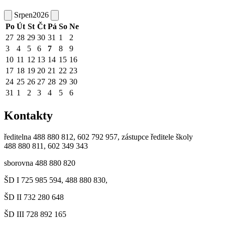
Srpen
2026
Po
Út
St
Čt
Pá
So
Ne
27
28
29
30
31
1
2
3
4
5
6
7
8
9
10
11
12
13
14
15
16
17
18
19
20
21
22
23
24
25
26
27
28
29
30
31
1
2
3
4
5
6
Kontakty
ředitelna 488 880 812, 602 792 957, zástupce ředitele školy
488 880 811, 602 349 343
sborovna 488 880 820
ŠD I 725 985 594, 488 880 830,
ŠD II 732 280 648
ŠD III 728 892 165