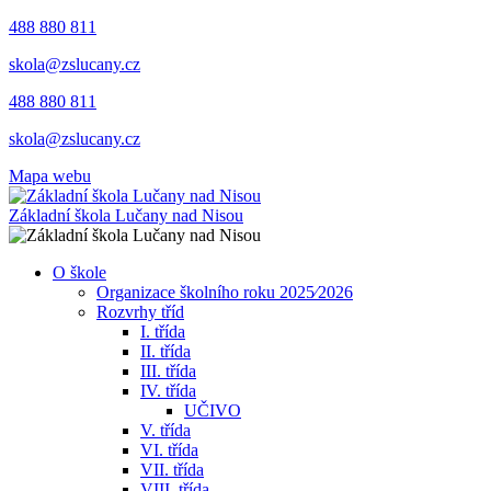
488 880 811
skola@zslucany.cz
488 880 811
skola@zslucany.cz
Mapa webu
Základní škola Lučany nad Nisou
O škole
Organizace školního roku 2025⁄2026
Rozvrhy tříd
I. třída
II. třída
III. třída
IV. třída
UČIVO
V. třída
VI. třída
VII. třída
VIII. třída