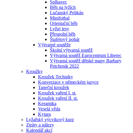
Šplhavec
Běh na lyžích
Lučanský Pelikán
Minifotbal
Orientační běh
Lyžuj lesy
Přespolní běh
Štafetový pohár
Výtvarné soutěže
Školní výtvarná soutěž
Výtvarná soutěž Eurocentrum Liberec
Výtvarná soutěž dětské mapy Barbary
Petchenik 2022
Kroužky
Kroužek Techniky
Konverzace v německém jazyce
Taneční kroužek
Kroužek vaření I. st.
Kroužek vaření II. st.
Keramika
Veselá věda
Kytara
Lyžařský výcvikový kurz
Ztráty a nálezy
Kalendář akcí