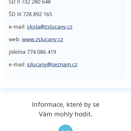
ŠD II 732 280 648
ŠD III 728 892 165
e-mail:
skola@zslucany.cz
web:
www.zslucany.cz
jídelna 774 086 419
e-mail:
sjlucany@seznam.cz
Informace, které by se
Vám mohly hodit.