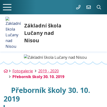
488 880 811
skola@zsl
Základní škola
Lučany nad
Nisou
Úvodní stránka
Fotogalerie
2019 - 2020
Přeborník školy 30. 10. 2019
Přeborník školy 30. 10.
2019