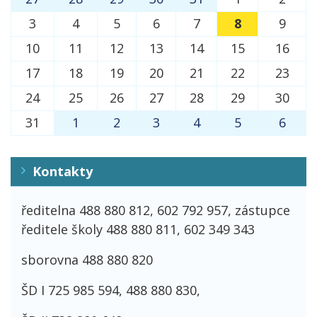
27
28
29
30
31
1
2
3
4
5
6
7
8
9
10
11
12
13
14
15
16
17
18
19
20
21
22
23
24
25
26
27
28
29
30
31
1
2
3
4
5
6
Kontakty
ředitelna 488 880 812, 602 792 957, zástupce
ředitele školy 488 880 811, 602 349 343
sborovna 488 880 820
ŠD I 725 985 594, 488 880 830,