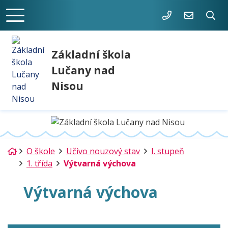
488 880 811
skola@zsl
Základní škola
Lučany nad
Nisou
Úvodní stránka
O škole
Učivo nouzový stav
I. stupeň
1. třída
Výtvarná výchova
Výtvarná výchova