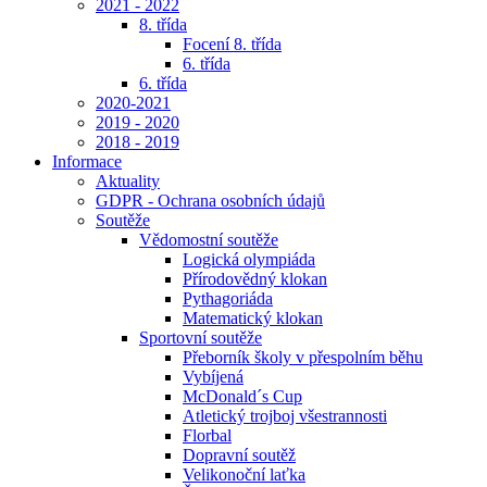
2021 - 2022
8. třída
Focení 8. třída
6. třída
6. třída
2020-2021
2019 - 2020
2018 - 2019
Informace
Aktuality
GDPR - Ochrana osobních údajů
Soutěže
Vědomostní soutěže
Logická olympiáda
Přírodovědný klokan
Pythagoriáda
Matematický klokan
Sportovní soutěže
Přeborník školy v přespolním běhu
Vybíjená
McDonald´s Cup
Atletický trojboj všestrannosti
Florbal
Dopravní soutěž
Velikonoční laťka