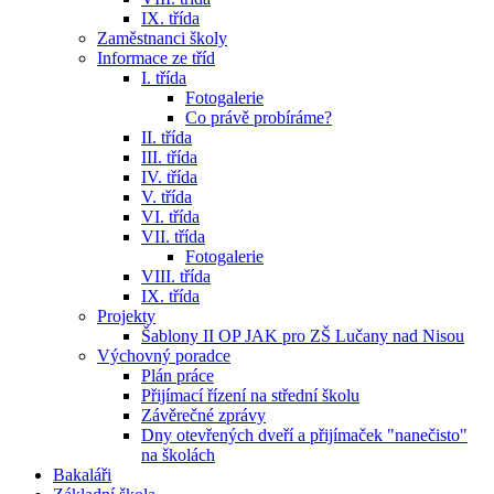
IX. třída
Zaměstnanci školy
Informace ze tříd
I. třída
Fotogalerie
Co právě probíráme?
II. třída
III. třída
IV. třída
V. třída
VI. třída
VII. třída
Fotogalerie
VIII. třída
IX. třída
Projekty
Šablony II OP JAK pro ZŠ Lučany nad Nisou
Výchovný poradce
Plán práce
Přijímací řízení na střední školu
Závěrečné zprávy
Dny otevřených dveří a přijímaček "nanečisto"
na školách
Bakaláři