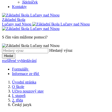
Jídelníček
Kontakty
Základní škola
Lučany nad Nisou
S čím vám můžeme pomoci?
Hledaný výraz
Hledat
rozšířené vyhledávání
Formuláře
Informace ze tříd
Úvodní stránka
O škole
Učivo nouzový stav
I. stupeň
2. třída
Český jazyk