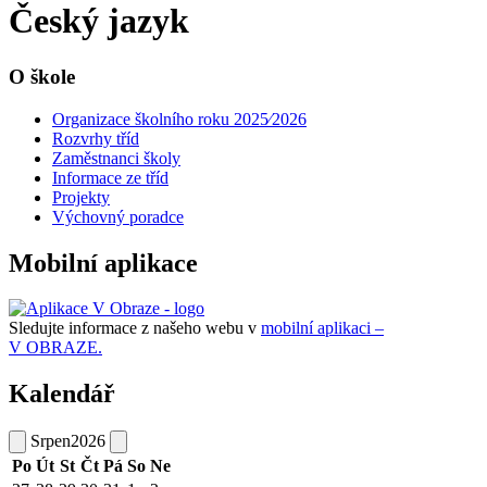
Český jazyk
O škole
Organizace školního roku 2025⁄2026
Rozvrhy tříd
Zaměstnanci školy
Informace ze tříd
Projekty
Výchovný poradce
Mobilní aplikace
Sledujte informace z našeho webu v
mobilní aplikaci –
V OBRAZE.
Kalendář
Srpen
2026
Po
Út
St
Čt
Pá
So
Ne