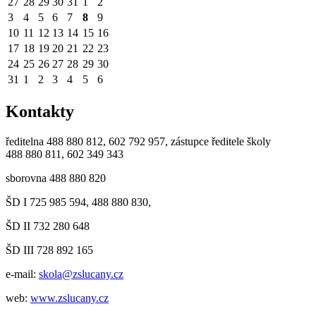
27
28
29
30
31
1
2
3
4
5
6
7
8
9
10
11
12
13
14
15
16
17
18
19
20
21
22
23
24
25
26
27
28
29
30
31
1
2
3
4
5
6
Kontakty
ředitelna 488 880 812, 602 792 957, zástupce ředitele školy
488 880 811, 602 349 343
sborovna 488 880 820
ŠD I 725 985 594, 488 880 830,
ŠD II 732 280 648
ŠD III 728 892 165
e-mail:
skola@zslucany.cz
web:
www.zslucany.cz