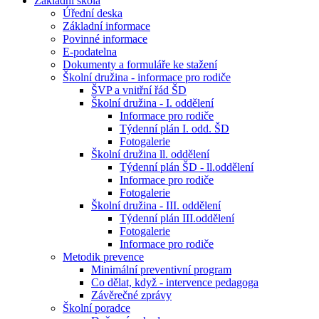
Základní škola
Úřední deska
Základní informace
Povinné informace
E-podatelna
Dokumenty a formuláře ke stažení
Školní družina - informace pro rodiče
ŠVP a vnitřní řád ŠD
Školní družina - I. oddělení
Informace pro rodiče
Týdenní plán I. odd. ŠD
Fotogalerie
Školní družina ll. oddělení
Týdenní plán ŠD - ll.oddělení
Informace pro rodiče
Fotogalerie
Školní družina - III. oddělení
Týdenní plán III.oddělení
Fotogalerie
Informace pro rodiče
Metodik prevence
Minimální preventivní program
Co dělat, když - intervence pedagoga
Závěrečné zprávy
Školní poradce