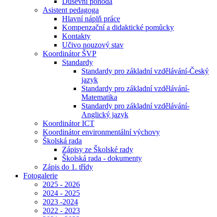
Duševní pohoda
Asistent pedagoga
Hlavní náplň práce
Kompenzační a didaktické pomůcky
Kontakty
Učivo nouzový stav
Koordinátor ŠVP
Standardy
Standardy pro základní vzdělávání-Český
jazyk
Standardy pro základní vzdělávání-
Matematika
Standardy pro základní vzdělávání-
Anglický jazyk
Koordinátor ICT
Koordinátor environmentální výchovy
Školská rada
Zápisy ze Školské rady
Školská rada - dokumenty
Zápis do 1. třídy
Fotogalerie
2025 - 2026
2024 - 2025
2023 -2024
2022 - 2023