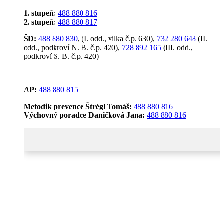
1. stupeň:
488 880 816
2. stupeň:
488 880 817
ŠD:
488 880 830
, (I. odd., vilka č.p. 630),
732 280 648
(II.
odd., podkroví N. B. č.p. 420),
728 892 165
(III. odd.,
podkroví S. B. č.p. 420)
AP:
488 880 815
Metodik prevence Štrégl Tomáš:
488 880 816
Výchovný poradce Daničková Jana:
488 880 816