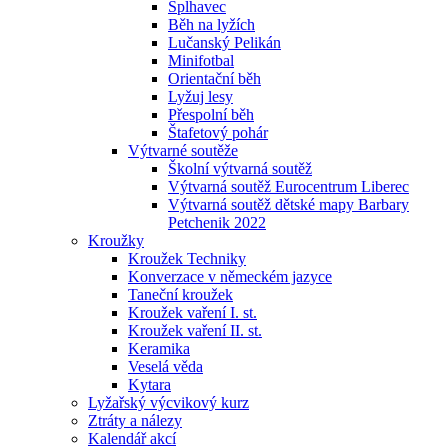
Šplhavec
Běh na lyžích
Lučanský Pelikán
Minifotbal
Orientační běh
Lyžuj lesy
Přespolní běh
Štafetový pohár
Výtvarné soutěže
Školní výtvarná soutěž
Výtvarná soutěž Eurocentrum Liberec
Výtvarná soutěž dětské mapy Barbary
Petchenik 2022
Kroužky
Kroužek Techniky
Konverzace v německém jazyce
Taneční kroužek
Kroužek vaření I. st.
Kroužek vaření II. st.
Keramika
Veselá věda
Kytara
Lyžařský výcvikový kurz
Ztráty a nálezy
Kalendář akcí