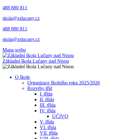
488 880 811
skola@zslucany.cz
488 880 811
skola@zslucany.cz
Mapa webu
Základní škola Lučany nad Nisou
O škole
Organizace školního roku 2025⁄2026
Rozvrhy tříd
I. třída
II. třída
III. třída
IV. třída
UČIVO
V. třída
VI. třída
VII. třída
VIII. třída