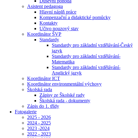
Duševní pohoda
Asistent pedagoga
Hlavní náplň práce
Kompenzační a didaktické pomůcky
Kontakty
Učivo nouzový stav
Koordinátor ŠVP
Standardy
Standardy pro základní vzdělávání-Český
jazyk
Standardy pro základní vzdělávání-
Matematika
Standardy pro základní vzdělávání-
Anglický jazyk
Koordinátor ICT
Koordinátor environmentální výchovy
Školská rada
Zápisy ze Školské rady
Školská rada - dokumenty
Zápis do 1. třídy
Fotogalerie
2025 - 2026
2024 - 2025
2023 -2024
2022 - 2023