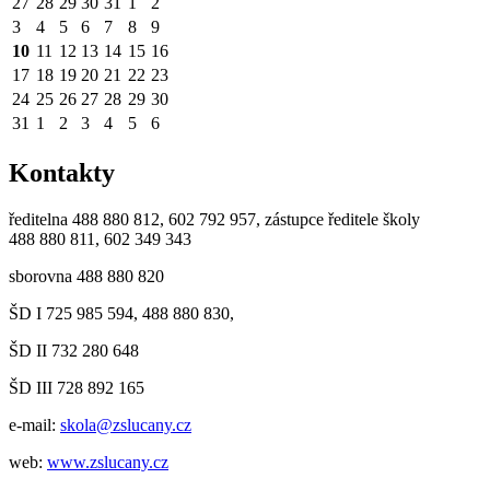
27
28
29
30
31
1
2
3
4
5
6
7
8
9
10
11
12
13
14
15
16
17
18
19
20
21
22
23
24
25
26
27
28
29
30
31
1
2
3
4
5
6
Kontakty
ředitelna 488 880 812, 602 792 957, zástupce ředitele školy
488 880 811, 602 349 343
sborovna 488 880 820
ŠD I 725 985 594, 488 880 830,
ŠD II 732 280 648
ŠD III 728 892 165
e-mail:
skola@zslucany.cz
web:
www.zslucany.cz