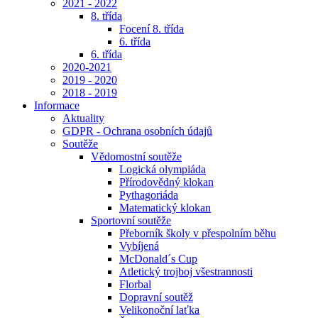
2021 - 2022
8. třída
Focení 8. třída
6. třída
6. třída
2020-2021
2019 - 2020
2018 - 2019
Informace
Aktuality
GDPR - Ochrana osobních údajů
Soutěže
Vědomostní soutěže
Logická olympiáda
Přírodovědný klokan
Pythagoriáda
Matematický klokan
Sportovní soutěže
Přeborník školy v přespolním běhu
Vybíjená
McDonald´s Cup
Atletický trojboj všestrannosti
Florbal
Dopravní soutěž
Velikonoční laťka