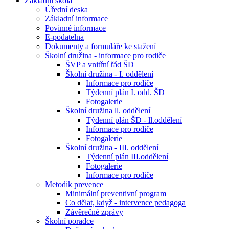
Základní škola
Úřední deska
Základní informace
Povinné informace
E-podatelna
Dokumenty a formuláře ke stažení
Školní družina - informace pro rodiče
ŠVP a vnitřní řád ŠD
Školní družina - I. oddělení
Informace pro rodiče
Týdenní plán I. odd. ŠD
Fotogalerie
Školní družina ll. oddělení
Týdenní plán ŠD - ll.oddělení
Informace pro rodiče
Fotogalerie
Školní družina - III. oddělení
Týdenní plán III.oddělení
Fotogalerie
Informace pro rodiče
Metodik prevence
Minimální preventivní program
Co dělat, když - intervence pedagoga
Závěrečné zprávy
Školní poradce