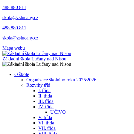
488 880 811
skola@zslucany.cz
488 880 811
skola@zslucany.cz
Mapa webu
Základní škola Lučany nad Nisou
O škole
Organizace školního roku 2025⁄2026
Rozvrhy tříd
I. třída
II. třída
III. třída
IV. třída
UČIVO
V. třída
VI. třída
VII. třída
VIII. třída