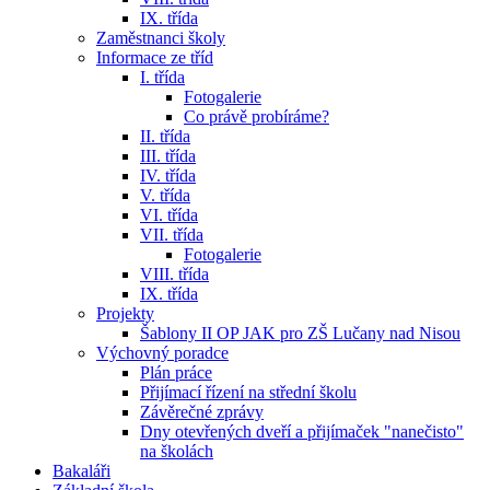
IX. třída
Zaměstnanci školy
Informace ze tříd
I. třída
Fotogalerie
Co právě probíráme?
II. třída
III. třída
IV. třída
V. třída
VI. třída
VII. třída
Fotogalerie
VIII. třída
IX. třída
Projekty
Šablony II OP JAK pro ZŠ Lučany nad Nisou
Výchovný poradce
Plán práce
Přijímací řízení na střední školu
Závěrečné zprávy
Dny otevřených dveří a přijímaček "nanečisto"
na školách
Bakaláři