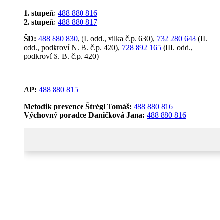
1. stupeň:
488 880 816
2. stupeň:
488 880 817
ŠD:
488 880 830
, (I. odd., vilka č.p. 630),
732 280 648
(II.
odd., podkroví N. B. č.p. 420),
728 892 165
(III. odd.,
podkroví S. B. č.p. 420)
AP:
488 880 815
Metodik prevence Štrégl Tomáš:
488 880 816
Výchovný poradce Daničková Jana:
488 880 816