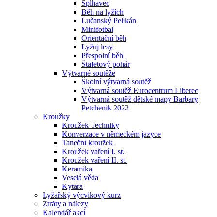
Šplhavec
Běh na lyžích
Lučanský Pelikán
Minifotbal
Orientační běh
Lyžuj lesy
Přespolní běh
Štafetový pohár
Výtvarné soutěže
Školní výtvarná soutěž
Výtvarná soutěž Eurocentrum Liberec
Výtvarná soutěž dětské mapy Barbary
Petchenik 2022
Kroužky
Kroužek Techniky
Konverzace v německém jazyce
Taneční kroužek
Kroužek vaření I. st.
Kroužek vaření II. st.
Keramika
Veselá věda
Kytara
Lyžařský výcvikový kurz
Ztráty a nálezy
Kalendář akcí