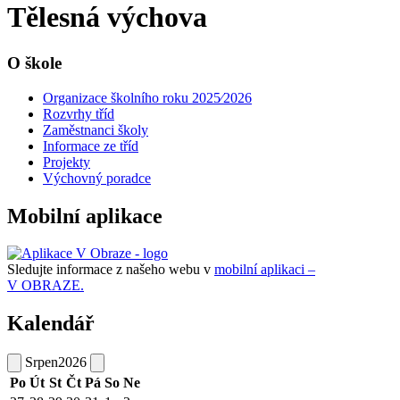
Tělesná výchova
O škole
Organizace školního roku 2025⁄2026
Rozvrhy tříd
Zaměstnanci školy
Informace ze tříd
Projekty
Výchovný poradce
Mobilní aplikace
Sledujte informace z našeho webu v
mobilní aplikaci –
V OBRAZE.
Kalendář
Srpen
2026
Po
Út
St
Čt
Pá
So
Ne