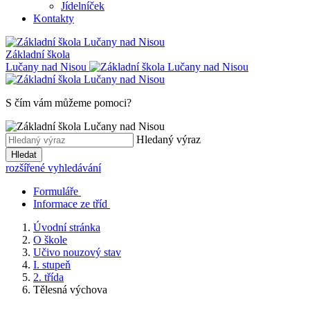
Jídelníček
Kontakty
Základní škola
Lučany nad Nisou
S čím vám můžeme pomoci?
Hledaný výraz
Hledat
rozšířené vyhledávání
Formuláře
Informace ze tříd
Úvodní stránka
O škole
Učivo nouzový stav
I. stupeň
2. třída
Tělesná výchova