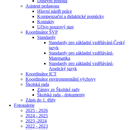
Duševní pohoda
Asistent pedagoga
Hlavní náplň práce
Kompenzační a didaktické pomůcky
Kontakty
Učivo nouzový stav
Koordinátor ŠVP
Standardy
Standardy pro základní vzdělávání-Český
jazyk
Standardy pro základní vzdělávání-
Matematika
Standardy pro základní vzdělávání-
Anglický jazyk
Koordinátor ICT
Koordinátor environmentální výchovy
Školská rada
Zápisy ze Školské rady
Školská rada - dokumenty
Zápis do 1. třídy
Fotogalerie
2025 - 2026
2024 - 2025
2023 -2024
2022 - 2023