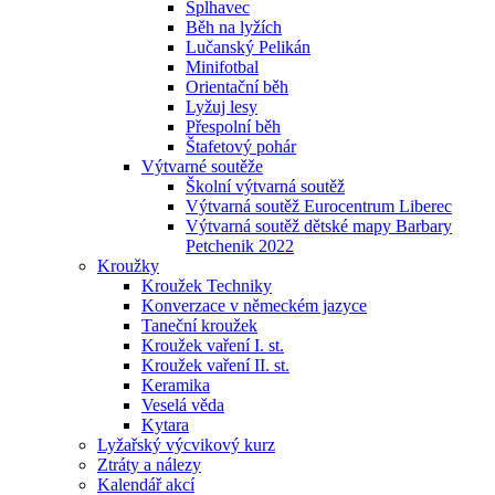
Šplhavec
Běh na lyžích
Lučanský Pelikán
Minifotbal
Orientační běh
Lyžuj lesy
Přespolní běh
Štafetový pohár
Výtvarné soutěže
Školní výtvarná soutěž
Výtvarná soutěž Eurocentrum Liberec
Výtvarná soutěž dětské mapy Barbary
Petchenik 2022
Kroužky
Kroužek Techniky
Konverzace v německém jazyce
Taneční kroužek
Kroužek vaření I. st.
Kroužek vaření II. st.
Keramika
Veselá věda
Kytara
Lyžařský výcvikový kurz
Ztráty a nálezy
Kalendář akcí