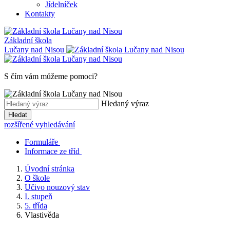
Jídelníček
Kontakty
Základní škola
Lučany nad Nisou
S čím vám můžeme pomoci?
Hledaný výraz
Hledat
rozšířené vyhledávání
Formuláře
Informace ze tříd
Úvodní stránka
O škole
Učivo nouzový stav
I. stupeň
5. třída
Vlastivěda