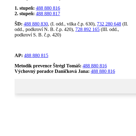
1. stupeň:
488 880 816
2. stupeň:
488 880 817
ŠD:
488 880 830
, (I. odd., vilka č.p. 630),
732 280 648
(II.
odd., podkroví N. B. č.p. 420),
728 892 165
(III. odd.,
podkroví S. B. č.p. 420)
AP:
488 880 815
Metodik prevence Štrégl Tomáš:
488 880 816
Výchovný poradce Daničková Jana:
488 880 816