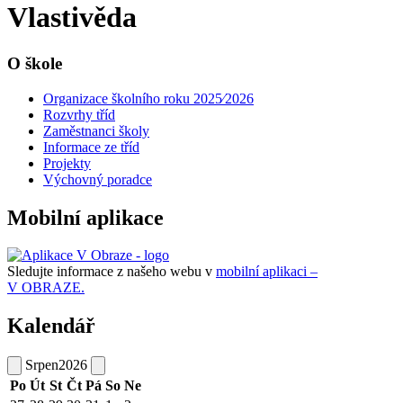
Vlastivěda
O škole
Organizace školního roku 2025⁄2026
Rozvrhy tříd
Zaměstnanci školy
Informace ze tříd
Projekty
Výchovný poradce
Mobilní aplikace
Sledujte informace z našeho webu v
mobilní aplikaci –
V OBRAZE.
Kalendář
Srpen
2026
Po
Út
St
Čt
Pá
So
Ne