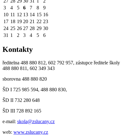
27
28
29
30
31
1
2
3
4
5
6
7
8
9
10
11
12
13
14
15
16
17
18
19
20
21
22
23
24
25
26
27
28
29
30
31
1
2
3
4
5
6
Kontakty
ředitelna 488 880 812, 602 792 957, zástupce ředitele školy
488 880 811, 602 349 343
sborovna 488 880 820
ŠD I 725 985 594, 488 880 830,
ŠD II 732 280 648
ŠD III 728 892 165
e-mail:
skola@zslucany.cz
web:
www.zslucany.cz