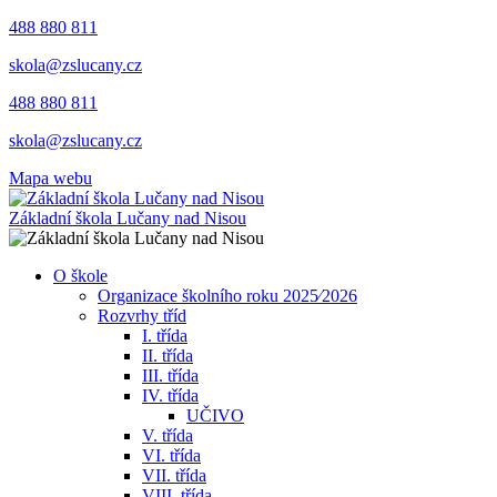
488 880 811
skola@zslucany.cz
488 880 811
skola@zslucany.cz
Mapa webu
Základní škola Lučany nad Nisou
O škole
Organizace školního roku 2025⁄2026
Rozvrhy tříd
I. třída
II. třída
III. třída
IV. třída
UČIVO
V. třída
VI. třída
VII. třída
VIII. třída