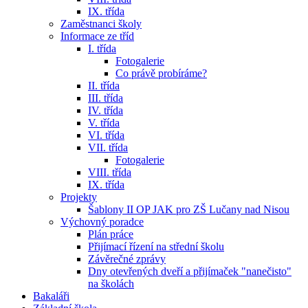
IX. třída
Zaměstnanci školy
Informace ze tříd
I. třída
Fotogalerie
Co právě probíráme?
II. třída
III. třída
IV. třída
V. třída
VI. třída
VII. třída
Fotogalerie
VIII. třída
IX. třída
Projekty
Šablony II OP JAK pro ZŠ Lučany nad Nisou
Výchovný poradce
Plán práce
Přijímací řízení na střední školu
Závěrečné zprávy
Dny otevřených dveří a přijímaček "nanečisto"
na školách
Bakaláři