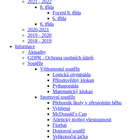
2021 - 2022
8. třída
Focení 8. třída
6. třída
6. třída
2020-2021
2019 - 2020
2018 - 2019
Informace
Aktuality
GDPR - Ochrana osobních údajů
Soutěže
Vědomostní soutěže
Logická olympiáda
Přírodovědný klokan
Pythagoriáda
Matematický klokan
Sportovní soutěže
Přeborník školy v přespolním běhu
Vybíjená
McDonald´s Cup
Atletický trojboj všestrannosti
Florbal
Dopravní soutěž
Velikonoční laťka