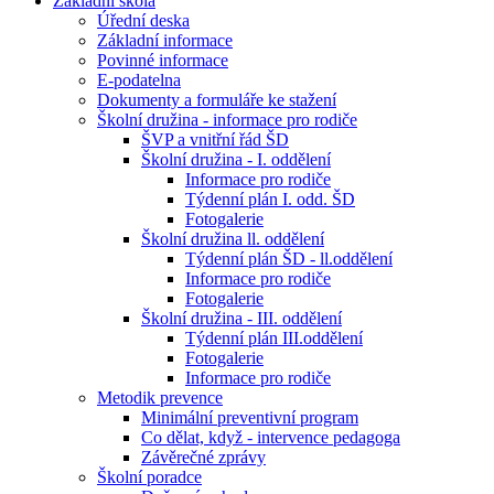
Základní škola
Úřední deska
Základní informace
Povinné informace
E-podatelna
Dokumenty a formuláře ke stažení
Školní družina - informace pro rodiče
ŠVP a vnitřní řád ŠD
Školní družina - I. oddělení
Informace pro rodiče
Týdenní plán I. odd. ŠD
Fotogalerie
Školní družina ll. oddělení
Týdenní plán ŠD - ll.oddělení
Informace pro rodiče
Fotogalerie
Školní družina - III. oddělení
Týdenní plán III.oddělení
Fotogalerie
Informace pro rodiče
Metodik prevence
Minimální preventivní program
Co dělat, když - intervence pedagoga
Závěrečné zprávy
Školní poradce