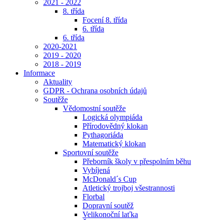
2021 - 2022
8. třída
Focení 8. třída
6. třída
6. třída
2020-2021
2019 - 2020
2018 - 2019
Informace
Aktuality
GDPR - Ochrana osobních údajů
Soutěže
Vědomostní soutěže
Logická olympiáda
Přírodovědný klokan
Pythagoriáda
Matematický klokan
Sportovní soutěže
Přeborník školy v přespolním běhu
Vybíjená
McDonald´s Cup
Atletický trojboj všestrannosti
Florbal
Dopravní soutěž
Velikonoční laťka