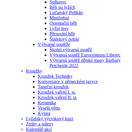
Šplhavec
Běh na lyžích
Lučanský Pelikán
Minifotbal
Orientační běh
Lyžuj lesy
Přespolní běh
Štafetový pohár
Výtvarné soutěže
Školní výtvarná soutěž
Výtvarná soutěž Eurocentrum Liberec
Výtvarná soutěž dětské mapy Barbary
Petchenik 2022
Kroužky
Kroužek Techniky
Konverzace v německém jazyce
Taneční kroužek
Kroužek vaření I. st.
Kroužek vaření II. st.
Keramika
Veselá věda
Kytara
Lyžařský výcvikový kurz
Ztráty a nálezy
Kalendář akcí