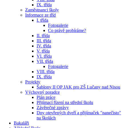
IX. třída
Zaměstnanci školy
Informace ze tříd
I. třída
Fotogalerie
Co právě probíráme?
II. třída
III. třída
IV. třída
V. třída
VI. třída
VII. třída
Fotogalerie
VIII. třída
IX. třída
Projekty
Šablony II OP JAK pro ZŠ Lučany nad Nisou
Výchovný poradce
Plán práce
Přijímací řízení na střední školu
Závěrečné zprávy
Dny otevřených dveří a přijímaček "nanečisto"
na školách
Bakaláři