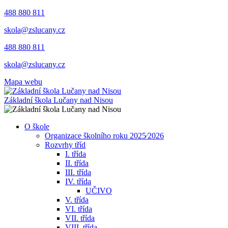
488 880 811
skola@zslucany.cz
488 880 811
skola@zslucany.cz
Mapa webu
Základní škola Lučany nad Nisou
O škole
Organizace školního roku 2025⁄2026
Rozvrhy tříd
I. třída
II. třída
III. třída
IV. třída
UČIVO
V. třída
VI. třída
VII. třída
VIII. třída