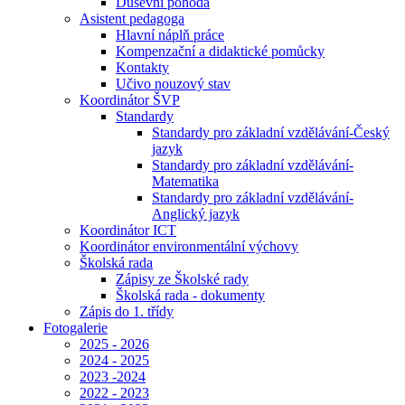
Duševní pohoda
Asistent pedagoga
Hlavní náplň práce
Kompenzační a didaktické pomůcky
Kontakty
Učivo nouzový stav
Koordinátor ŠVP
Standardy
Standardy pro základní vzdělávání-Český
jazyk
Standardy pro základní vzdělávání-
Matematika
Standardy pro základní vzdělávání-
Anglický jazyk
Koordinátor ICT
Koordinátor environmentální výchovy
Školská rada
Zápisy ze Školské rady
Školská rada - dokumenty
Zápis do 1. třídy
Fotogalerie
2025 - 2026
2024 - 2025
2023 -2024
2022 - 2023