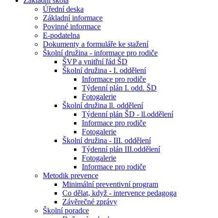
Základní škola
Úřední deska
Základní informace
Povinné informace
E-podatelna
Dokumenty a formuláře ke stažení
Školní družina - informace pro rodiče
ŠVP a vnitřní řád ŠD
Školní družina - I. oddělení
Informace pro rodiče
Týdenní plán I. odd. ŠD
Fotogalerie
Školní družina ll. oddělení
Týdenní plán ŠD - ll.oddělení
Informace pro rodiče
Fotogalerie
Školní družina - III. oddělení
Týdenní plán III.oddělení
Fotogalerie
Informace pro rodiče
Metodik prevence
Minimální preventivní program
Co dělat, když - intervence pedagoga
Závěrečné zprávy
Školní poradce