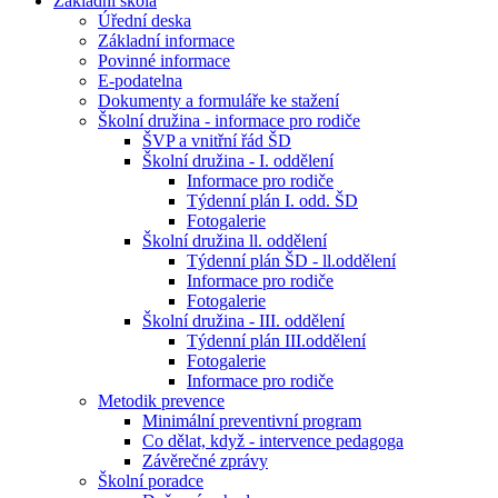
Základní škola
Úřední deska
Základní informace
Povinné informace
E-podatelna
Dokumenty a formuláře ke stažení
Školní družina - informace pro rodiče
ŠVP a vnitřní řád ŠD
Školní družina - I. oddělení
Informace pro rodiče
Týdenní plán I. odd. ŠD
Fotogalerie
Školní družina ll. oddělení
Týdenní plán ŠD - ll.oddělení
Informace pro rodiče
Fotogalerie
Školní družina - III. oddělení
Týdenní plán III.oddělení
Fotogalerie
Informace pro rodiče
Metodik prevence
Minimální preventivní program
Co dělat, když - intervence pedagoga
Závěrečné zprávy
Školní poradce