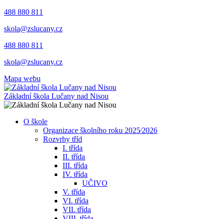
488 880 811
skola@zslucany.cz
488 880 811
skola@zslucany.cz
Mapa webu
Základní škola Lučany nad Nisou
O škole
Organizace školního roku 2025⁄2026
Rozvrhy tříd
I. třída
II. třída
III. třída
IV. třída
UČIVO
V. třída
VI. třída
VII. třída
VIII. třída