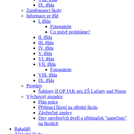
IX. třída
Zaměstnanci školy
Informace ze tříd
I. třída
Fotogalerie
Co právě probíráme?
II. třída
III. třída
IV. třída
V. třída
VI. třída
VII. třída
Fotogalerie
VIII. třída
IX. třída
Projekty
Šablony II OP JAK pro ZŠ Lučany nad Nisou
Výchovný poradce
Plán práce
Přijímací řízení na střední školu
Závěrečné zprávy
Dny otevřených dveří a přijímaček "nanečisto"
na školách
Bakaláři