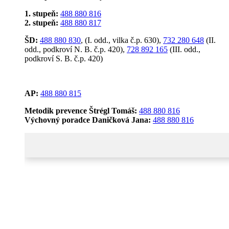
1. stupeň:
488 880 816
2. stupeň:
488 880 817
ŠD:
488 880 830
, (I. odd., vilka č.p. 630),
732 280 648
(II.
odd., podkroví N. B. č.p. 420),
728 892 165
(III. odd.,
podkroví S. B. č.p. 420)
AP:
488 880 815
Metodik prevence Štrégl Tomáš:
488 880 816
Výchovný poradce Daničková Jana:
488 880 816