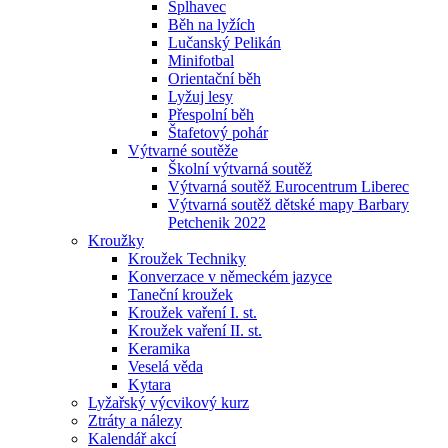
Šplhavec
Běh na lyžích
Lučanský Pelikán
Minifotbal
Orientační běh
Lyžuj lesy
Přespolní běh
Štafetový pohár
Výtvarné soutěže
Školní výtvarná soutěž
Výtvarná soutěž Eurocentrum Liberec
Výtvarná soutěž dětské mapy Barbary
Petchenik 2022
Kroužky
Kroužek Techniky
Konverzace v německém jazyce
Taneční kroužek
Kroužek vaření I. st.
Kroužek vaření II. st.
Keramika
Veselá věda
Kytara
Lyžařský výcvikový kurz
Ztráty a nálezy
Kalendář akcí