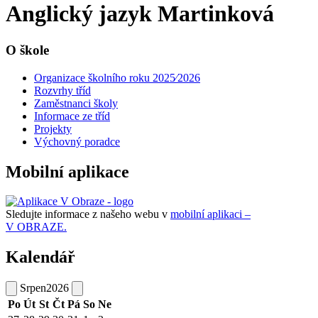
Anglický jazyk Martinková
O škole
Organizace školního roku 2025⁄2026
Rozvrhy tříd
Zaměstnanci školy
Informace ze tříd
Projekty
Výchovný poradce
Mobilní aplikace
Sledujte informace z našeho webu v
mobilní aplikaci –
V OBRAZE.
Kalendář
Srpen
2026
Po
Út
St
Čt
Pá
So
Ne