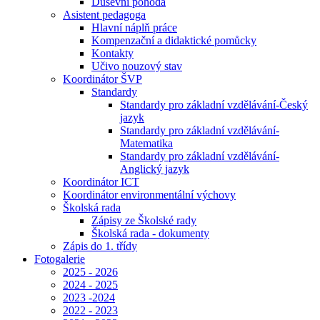
Duševní pohoda
Asistent pedagoga
Hlavní náplň práce
Kompenzační a didaktické pomůcky
Kontakty
Učivo nouzový stav
Koordinátor ŠVP
Standardy
Standardy pro základní vzdělávání-Český
jazyk
Standardy pro základní vzdělávání-
Matematika
Standardy pro základní vzdělávání-
Anglický jazyk
Koordinátor ICT
Koordinátor environmentální výchovy
Školská rada
Zápisy ze Školské rady
Školská rada - dokumenty
Zápis do 1. třídy
Fotogalerie
2025 - 2026
2024 - 2025
2023 -2024
2022 - 2023