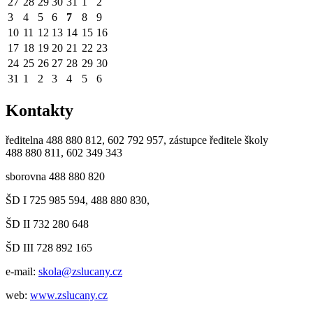
27
28
29
30
31
1
2
3
4
5
6
7
8
9
10
11
12
13
14
15
16
17
18
19
20
21
22
23
24
25
26
27
28
29
30
31
1
2
3
4
5
6
Kontakty
ředitelna 488 880 812, 602 792 957, zástupce ředitele školy
488 880 811, 602 349 343
sborovna 488 880 820
ŠD I 725 985 594, 488 880 830,
ŠD II 732 280 648
ŠD III 728 892 165
e-mail:
skola@zslucany.cz
web:
www.zslucany.cz