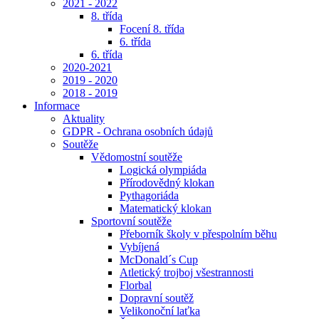
2021 - 2022
8. třída
Focení 8. třída
6. třída
6. třída
2020-2021
2019 - 2020
2018 - 2019
Informace
Aktuality
GDPR - Ochrana osobních údajů
Soutěže
Vědomostní soutěže
Logická olympiáda
Přírodovědný klokan
Pythagoriáda
Matematický klokan
Sportovní soutěže
Přeborník školy v přespolním běhu
Vybíjená
McDonald´s Cup
Atletický trojboj všestrannosti
Florbal
Dopravní soutěž
Velikonoční laťka