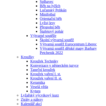
Šplhavec
Běh na lyžích
Lučanský Pelikán
Minifotbal
Orientační běh
Lyžuj lesy
Přespolní běh
Štafetový pohár
Výtvarné soutěže
Školní výtvarná soutěž
Výtvarná soutěž Eurocentrum Liberec
Výtvarná soutěž dětské mapy Barbary
Petchenik 2022
Kroužky
Kroužek Techniky
Konverzace v německém jazyce
Taneční kroužek
Kroužek vaření I. st.
Kroužek vaření II. st.
Keramika
Veselá věda
Kytara
Lyžařský výcvikový kurz
Ztráty a nálezy
Kalendář akcí