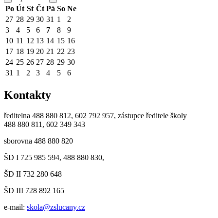
Po
Út
St
Čt
Pá
So
Ne
27
28
29
30
31
1
2
3
4
5
6
7
8
9
10
11
12
13
14
15
16
17
18
19
20
21
22
23
24
25
26
27
28
29
30
31
1
2
3
4
5
6
Kontakty
ředitelna 488 880 812, 602 792 957, zástupce ředitele školy
488 880 811, 602 349 343
sborovna 488 880 820
ŠD I 725 985 594, 488 880 830,
ŠD II 732 280 648
ŠD III 728 892 165
e-mail:
skola@zslucany.cz