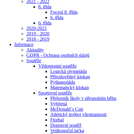
2021 - 2022
8. třída
Focení 8. třída
6. třída
6. třída
2020-2021
2019 - 2020
2018 - 2019
Informace
Aktuality
GDPR - Ochrana osobních údajů
Soutěže
Vědomostní soutěže
Logická olympiáda
Přírodovědný klokan
Pythagoriáda
Matematický klokan
Sportovní soutěže
Přeborník školy v přespolním běhu
Vybíjená
McDonald´s Cup
Atletický trojboj všestrannosti
Florbal
Dopravní soutěž
Velikonoční laťka