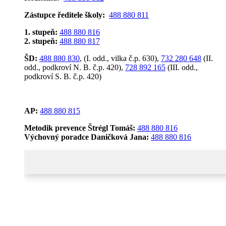
Zástupce ředitele školy:
488 880 811
1. stupeň:
488 880 816
2. stupeň:
488 880 817
ŠD:
488 880 830
, (I. odd., vilka č.p. 630),
732 280 648
(II.
odd., podkroví N. B. č.p. 420),
728 892 165
(III. odd.,
podkroví S. B. č.p. 420)
AP:
488 880 815
Metodik prevence Štrégl Tomáš:
488 880 816
Výchovný poradce Daničková Jana:
488 880 816