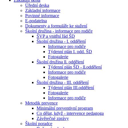
Základní škola
Úřední deska
Základní informace
Povinné informace
E-podatelna
Dokumenty a formuláře ke stažení
Školní družina - informace pro rodiče
ŠVP a vnitřní řád ŠD
Školní družina - I. oddělení
Informace pro rodiče
Týdenní plán I. odd. ŠD
Fotogalerie
Školní družina ll. oddělení
Týdenní plán ŠD - ll.oddělení
Informace pro rodiče
Fotogalerie
Školní družina - III. oddělení
Týdenní plán III.oddělení
Fotogalerie
Informace pro rodiče
Metodik prevence
Minimální preventivní program
Co dělat, když - intervence pedagoga
Závěrečné zprávy
Školní poradce