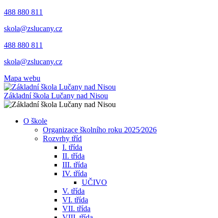
488 880 811
skola@zslucany.cz
488 880 811
skola@zslucany.cz
Mapa webu
Základní škola Lučany nad Nisou
O škole
Organizace školního roku 2025⁄2026
Rozvrhy tříd
I. třída
II. třída
III. třída
IV. třída
UČIVO
V. třída
VI. třída
VII. třída
VIII. třída