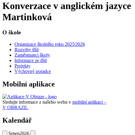
Konverzace v anglickém jazyce
Martinková
O škole
Organizace školního roku 2025⁄2026
Rozvrhy tříd
Zaměstnanci školy
Informace ze tříd
Projekty
Výchovný poradce
Mobilní aplikace
Sledujte informace z našeho webu v
mobilní aplikaci –
V OBRAZE.
Kalendář
Srpen
2026