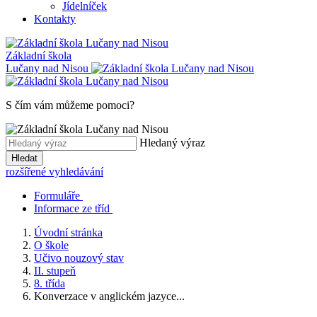
Jídelníček
Kontakty
Základní škola
Lučany nad Nisou
S čím vám můžeme pomoci?
Hledaný výraz
Hledat
rozšířené vyhledávání
Formuláře
Informace ze tříd
Úvodní stránka
O škole
Učivo nouzový stav
II. stupeň
8. třída
Konverzace v anglickém jazyce...