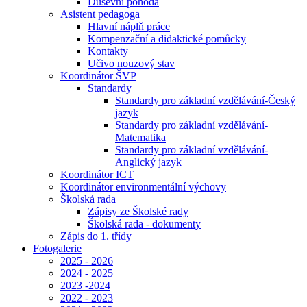
Duševní pohoda
Asistent pedagoga
Hlavní náplň práce
Kompenzační a didaktické pomůcky
Kontakty
Učivo nouzový stav
Koordinátor ŠVP
Standardy
Standardy pro základní vzdělávání-Český
jazyk
Standardy pro základní vzdělávání-
Matematika
Standardy pro základní vzdělávání-
Anglický jazyk
Koordinátor ICT
Koordinátor environmentální výchovy
Školská rada
Zápisy ze Školské rady
Školská rada - dokumenty
Zápis do 1. třídy
Fotogalerie
2025 - 2026
2024 - 2025
2023 -2024
2022 - 2023