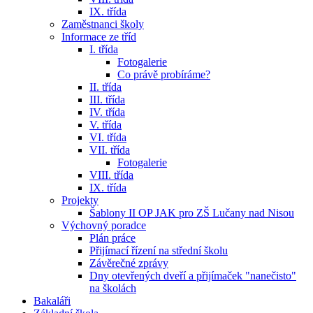
IX. třída
Zaměstnanci školy
Informace ze tříd
I. třída
Fotogalerie
Co právě probíráme?
II. třída
III. třída
IV. třída
V. třída
VI. třída
VII. třída
Fotogalerie
VIII. třída
IX. třída
Projekty
Šablony II OP JAK pro ZŠ Lučany nad Nisou
Výchovný poradce
Plán práce
Přijímací řízení na střední školu
Závěrečné zprávy
Dny otevřených dveří a přijímaček "nanečisto"
na školách
Bakaláři